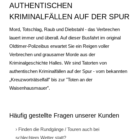
AUTHENTISCHEN
- Stadtrundfahrten
KRIMINALFÄLLEN AUF DER SPUR
- Stadtrundgänge
Mord, Totschlag, Raub und Diebstahl - das Verbrechen
lauert immer und überall. Auf dieser Busfahrt im original
- Kinder & Schulklassen
Oldtimer-Polizeibus erwartet Sie ein Reigen voller
Verbrechen und grausamer Morde aus der
- Polizeiruf-Touren
Kriminalgeschichte Halles. Wir sind Tatorten von
authentischen Kriminalfällen auf der Spur - vom bekannten
- Kulinarische Stadtführungen
„Kreuzworträtselfall” bis zur "Toten an der
Waisenhausmauer”.
- Ausflüge & Touren
- Stadtspiele-Outdoor Games
Häufig gestellte Fragen unserer Kunden
- Firmenangebote
› Finden die Rundgänge / Touren auch bei
- Weihnachtsangebote
schlechtem Wetter statt?