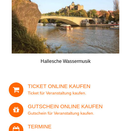
Ihre E-Mail-Adresse (Pflichtfeld)
- Kontakt
- Häufige Fragen
Ihre Telefon-Nr.(Pflichtfeld)
- Feedback
Tel. 0345 13530800
Hallesche Wassermusik
Ihre Adresse
TICKET ONLINE KAUFEN
Veranstaltung
Ticket für Veranstaltung kaufen.
GUTSCHEIN ONLINE KAUFEN
Gutschein für Veranstaltung kaufen.
Datum
TERMINE