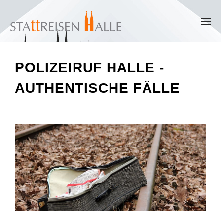
Home
POLIZEIRUF HALLE -
Termine
AUTHENTISCHE FÄLLE
Gruppen
- Private Gruppen
- Firmengruppen
- Kinder und Jugendliche
Führungen & Rundgänge
- Erlebnisführungen & Touren