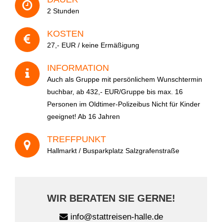
2 Stunden
KOSTEN
A
27,- EUR / keine Ermäßigung
l
t
INFORMATION
e
Auch als Gruppe mit persönlichem Wunschtermin
r
buchbar, ab 432,- EUR/Gruppe bis max. 16
n
Personen im Oldtimer-Polizeibus Nicht für Kinder
a
geeignet! Ab 16 Jahren
t
i
TREFFPUNKT
v
Hallmarkt / Busparkplatz Salzgrafenstraße
e
:
WIR BERATEN SIE GERNE!
info@stattreisen-halle.de