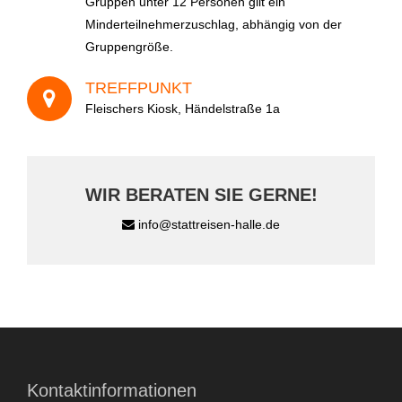
Gruppen unter 12 Personen gilt ein
Wie sind Sie auf uns aufmerksam geworden?
Minderteilnehmerzuschlag, abhängig von der
Gruppengröße.
TREFFPUNKT
Fleischers Kiosk, Händelstraße 1a
A
l
WIR BERATEN SIE GERNE!
t
e
info@stattreisen-halle.de
r
n
a
t
i
v
e
Kontaktinformationen
: