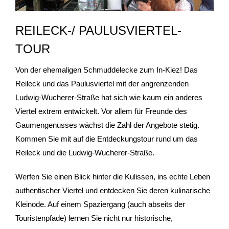
- Stadtrundfahrten
REILECK-/ PAULUSVIERTEL-
TOUR
- Stadtrundgänge
Von der ehemaligen Schmuddelecke zum In-Kiez! Das
- Kinder & Schulklassen
Reileck und das Paulusviertel mit der angrenzenden
- Polizeiruf-Touren
Ludwig-Wucherer-Straße hat sich wie kaum ein anderes
Viertel extrem entwickelt. Vor allem für Freunde des
- Kulinarische Stadtführungen
Gaumengenusses wächst die Zahl der Angebote stetig.
Kommen Sie mit auf die Entdeckungstour rund um das
- Ausflüge & Touren
Reileck und die Ludwig-Wucherer-Straße.
- Stadtspiele-Outdoor Games
Werfen Sie einen Blick hinter die Kulissen, ins echte Leben
authentischer Viertel und entdecken Sie deren kulinarische
- Firmenangebote
Kleinode. Auf einem Spaziergang (auch abseits der
Touristenpfade) lernen Sie nicht nur historische,
- Weihnachtsangebote