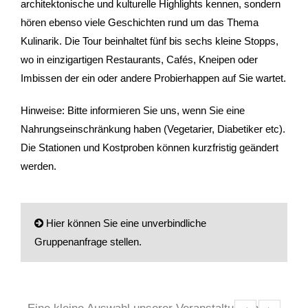
architektonische und kulturelle Highlights kennen, sondern
Gutscheine & Geschenke
hören ebenso viele Geschichten rund um das Thema
Kulinarik. Die Tour beinhaltet fünf bis sechs kleine Stopps,
- Gutschein
wo in einzigartigen Restaurants, Cafés, Kneipen oder
Imbissen der ein oder andere Probierhappen auf Sie wartet.
- Geschenksets
Hinweise: Bitte informieren Sie uns, wenn Sie eine
- Bücher
Nahrungseinschränkung haben (Vegetarier, Diabetiker etc).
Die Stationen und Kostproben können kurzfristig geändert
Über StattReisen
werden.
- Philosophie
- Inhaberin
Hier können Sie eine unverbindliche
Gruppenanfrage stellen.
- StattReisen Verband
Anrede
Kontakt