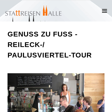
Home
GENUSS ZU FUSS - R
Termine
EILECK-/ P
Gruppen
AULUSVIERTEL-TOUR
- Private Gruppen
- Firmengruppen
- Kinder und Jugendliche
Führungen & Rundgänge
- Erlebnisführungen & Touren