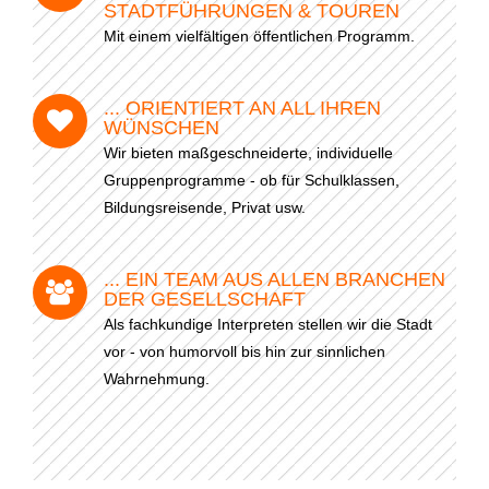
TADTFÜHRUNGEN & TOUREN
Mit einem vielfältigen öffentlichen Programm.
- Stadtrundfahrten
- Stadtrundgänge
... ORIENTIERT AN ALL IHREN
WÜNSCHEN
Wir bieten maßgeschneiderte, individuelle
- Kinder & Schulklassen
Gruppenprogramme - ob für Schulklassen,
- Polizeiruf-Touren
Bildungsreisende, Privat usw.
- Kulinarische Stadtführungen
... EIN TEAM AUS ALLEN BRANCHEN
DER GESELLSCHAFT
- Ausflüge & Touren
Als fachkundige Interpreten stellen wir die Stadt
vor - von humorvoll bis hin zur sinnlichen
- Stadtspiele-Outdoor Games
Wahrnehmung.
- Firmenangebote
- Weihnachtsangebote