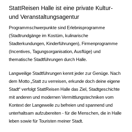
StattReisen Halle ist eine private Kultur-
Gutscheine & Geschenke
und Veranstaltungsagentur
- Gutschein
Programmschwerpunkte sind Erlebnisprogramme
(Stadtrundgänge im Kostüm, kulinarische
- Geschenksets
Stadterkundungen, Kinderführungen), Firmenprogramme
- Bücher
(Incentives, Tagungsorganisation, Ausflüge) und
thematische Stadtführungen durch Halle.
Über StattReisen
Langweilige Stadtführungen kennt jeder zur Genüge. Nach
- Philosophie
dem Motto „Statt zu verreisen, erkunde doch deine eigene
Stadt“ verfolgt StattReisen Halle das Ziel, Stadtgeschichte
- Inhaberin
mit anderen und modernen Vermittlungstechniken vom
Kontext der Langeweile zu befreien und spannend und
- StattReisen Verband
unterhaltsam aufzubereiten - für die Menschen, die in Halle
leben sowie für Touristen meiner Stadt.
Kontakt