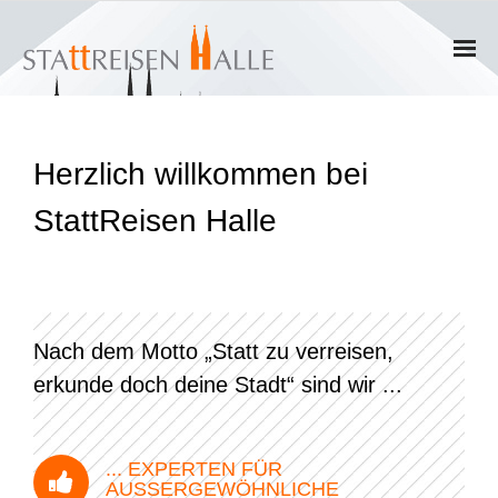
Home
Herzlich willkommen bei
Termine
StattReisen Halle
Gruppen
- Private Gruppen
- Firmengruppen
Nach dem Motto „Statt zu verreisen,
erkunde doch deine Stadt“ sind wir ...
- Kinder und Jugendliche
Führungen & Rundgänge
... EXPERTEN FÜR
AUSSERGEWÖHNLICHE S
- Erlebnisführungen & Touren