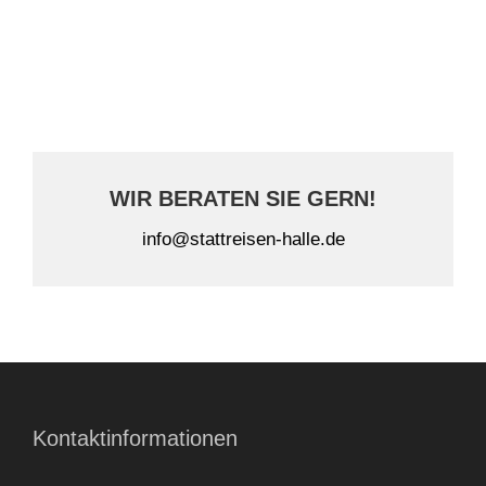
A
l
t
e
r
n
WIR BERATEN SIE GERN!
a
t
info@stattreisen-halle.de
i
v
e
:
Kontaktinformationen