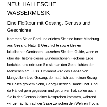
NEU: HALLESCHE
- Stadtrundfahrten
WASSERMUSIK
- Stadtrundgänge
Eine Floßtour mit Gesang, Genuss und
Geschichte
- Kinder & Schulklassen
Kommen Sie an Bord und erleben Sie eine bunte Mischung
- Polizeiruf-Touren
aus Gesang, Natur & Geschichte sowie kleinen
lukullischen Genüssen! Lauschen Sie dem Guide, wenn er
- Kulinarische Stadtführungen
über die Historie dieses wunderschönen Fleckens Erde
berichtet, und erfreuen Sie sich an den Geschichten der
- Ausflüge & Touren
Menschen am Fluss. Umrahmt wird das Ganze von
klangvollem Live-Gesang, der natürlich auch einen Bezug
- Stadtspiele-Outdoor Games
zu Halles großem Sohn, Georg-Friedrich Händel, hat. Und
da Händel gern gegessen und getrunken hat, sollen auch
- Firmenangebote
Sie in den Genuss kleiner Kostproben kommen, während
- Weihnachtsangebote
wir gemächlich auf der Saale zwischen den Wehren Trotha