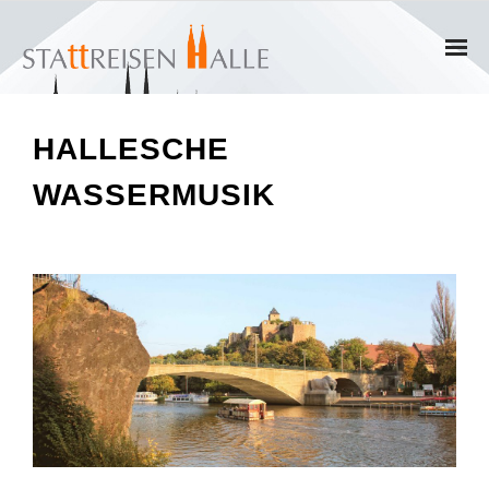
Home
HALLESCHE
Termine
WASSERMUSIK
Gruppen
- Private Gruppen
- Firmengruppen
- Kinder und Jugendliche
Führungen & Rundgänge
- Erlebnisführungen & Touren