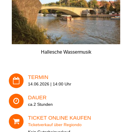
- Kontakt
- Häufige Fragen
Ihre Telefon-Nr.(Pflichtfeld)
- Feedback
Tel. 0345 13530800
Hallesche Wassermusik
Ihre Adresse
TERMIN
Veranstaltung
14.06.2026 | 14:00 Uhr
DAUER
ca.2 Stunden
Datum
TICKET ONLINE KAUFEN
Ticketverkauf über Regiondo
Kein Gutscheinverkauf.