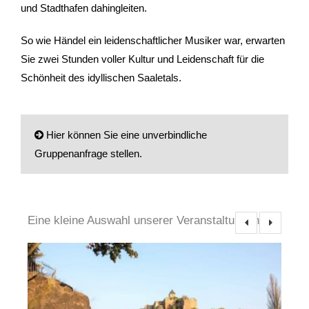
und Stadthafen dahingleiten.
Gutscheine & Geschenke
So wie Händel ein leidenschaftlicher Musiker war, erwarten
- Gutschein
Sie zwei Stunden voller Kultur und Leidenschaft für die
Schönheit des idyllischen Saaletals.
- Geschenksets
- Bücher
Hier können Sie eine unverbindliche
Über StattReisen
Gruppenanfrage stellen.
- Philosophie
Anrede
- Inhaberin
Eine kleine Auswahl unserer Veranstaltungen
Ihr Name / Ansprechpartner (Pflichtfeld)
- StattReisen Verband
Kontakt
Ihre E-Mail-Adresse (Pflichtfeld)