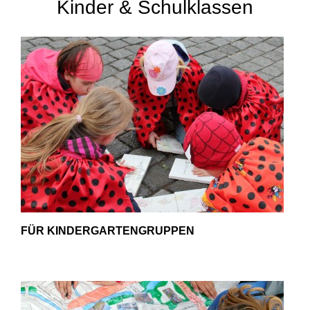
Kinder & Schulklassen
Gutscheine & Geschenke
- Gutschein
- Geschenksets
- Bücher
Über StattReisen
- Philosophie
- Inhaberin
FÜR KINDERGARTENGRUPPEN
- StattReisen Verband
Kontakt