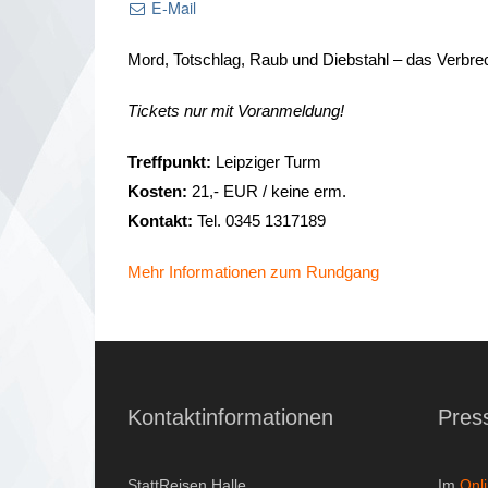
E-Mail
Mord, Totschlag, Raub und Diebstahl – das Verbrec
Tickets nur mit Voranmeldung!
Treffpunkt:
Leipziger Turm
Kosten:
21,- EUR / keine erm.
Kontakt:
Tel. 0345 1317189
Mehr Informationen zum Rundgang
Kontaktinformationen
Pres
StattReisen Halle
Im
Onl