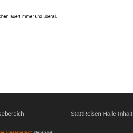
hen lauert immer und überall.
sebereich
StattReisen Halle Inhal
ine Pressebereich
stellen wir