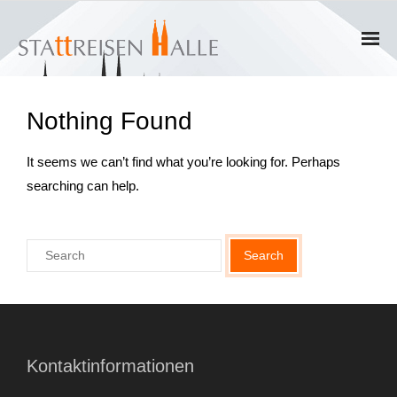
Home
Nothing Found
Termine
It seems we can’t find what you’re looking for. Perhaps
Gruppen
searching can help.
- Private Gruppen
- Firmengruppen
- Kinder und Jugendliche
Führungen & Rundgänge
Kontaktinformationen
- Erlebnisführungen & Touren