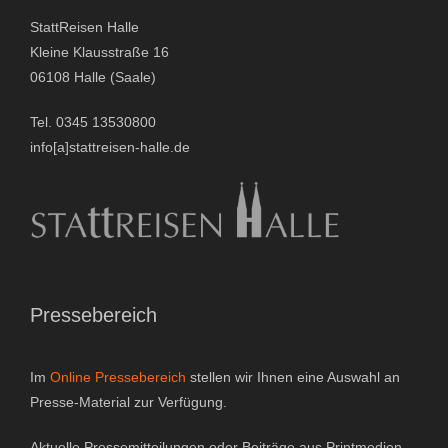
StattReisen Halle
- Stadtrundfahrten
Kleine Klausstraße 16
06108 Halle (Saale)
- Stadtrundgänge
Tel. 0345 13530800
- Kinder & Schulklassen
info[a]stattreisen-halle.de
- Polizeiruf-Touren
- Kulinarische Stadtführungen
- Ausflüge & Touren
Pressebereich
- Stadtspiele-Outdoor Games
Im
Online Pressebereich
stellen wir Ihnen eine Auswahl an
- Firmenangebote
Presse-Material zur Verfügung.
- Weihnachtsangebote
Aktuelle Pressemitteilungen oder Beiträge aus Printmedien