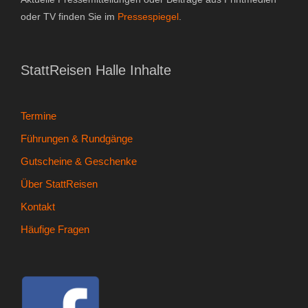
oder TV finden Sie im
Pressespiegel
.
Gutscheine & Geschenke
- Gutschein
StattReisen Halle Inhalte
- Geschenksets
Termine
- Bücher
Führungen & Rundgänge
Über StattReisen
Gutscheine & Geschenke
Über StattReisen
- Philosophie
Kontakt
- Inhaberin
Häufige Fragen
- StattReisen Verband
Kontakt