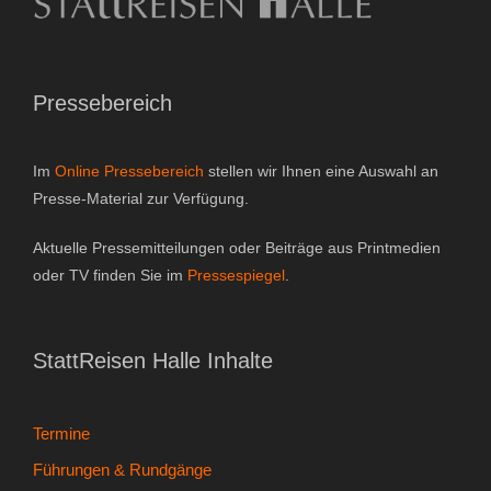
Gutscheine & Geschenke
- Gutschein
Pressebereich
- Geschenksets
Im
Online Pressebereich
stellen wir Ihnen eine Auswahl an
- Bücher
Presse-Material zur Verfügung.
Über StattReisen
Aktuelle Pressemitteilungen oder Beiträge aus Printmedien
oder TV finden Sie im
Pressespiegel
.
- Philosophie
- Inhaberin
StattReisen Halle Inhalte
- StattReisen Verband
Termine
Kontakt
Führungen & Rundgänge