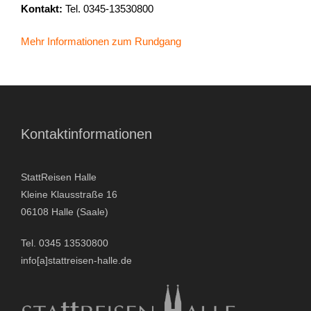
Kontakt:
Tel. 0345-13530800
- Stadtrundfahrten
Mehr Informationen zum Rundgang
- Stadtrundgänge
- Kinder & Schulklassen
- Polizeiruf-Touren
Kontaktinformationen
- Kulinarische Stadtführungen
StattReisen Halle
Kleine Klausstraße 16
- Ausflüge & Touren
06108 Halle (Saale)
- Stadtspiele-Outdoor Games
Tel. 0345 13530800
info[a]stattreisen-halle.de
- Firmenangebote
- Weihnachtsangebote