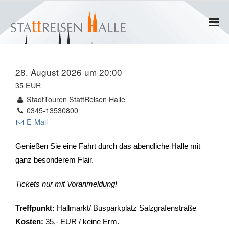
Home
28. August 2026 um 20:00
Termine
35 EUR
StadtTouren StattReisen Halle
Gruppen
0345-13530800
E-Mail
- Private Gruppen
Genießen Sie eine Fahrt durch das abendliche Halle mit
- Firmengruppen
ganz besonderem Flair.
- Kinder und Jugendliche
Tickets nur mit Voranmeldung!
Führungen & Rundgänge
Treffpunkt:
Hallmarkt/ Busparkplatz Salzgrafenstraße
Kosten:
35,- EUR / keine Erm.
- Erlebnisführungen & Touren