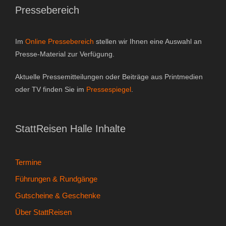
Pressebereich
Gutscheine & Geschenke
- Gutschein
Im
Online Pressebereich
stellen wir Ihnen eine Auswahl an
Presse-Material zur Verfügung.
- Geschenksets
Aktuelle Pressemitteilungen oder Beiträge aus Printmedien
- Bücher
oder TV finden Sie im
Pressespiegel
.
Über StattReisen
StattReisen Halle Inhalte
- Philosophie
- Inhaberin
Termine
Führungen & Rundgänge
- StattReisen Verband
Gutscheine & Geschenke
Kontakt
Über StattReisen