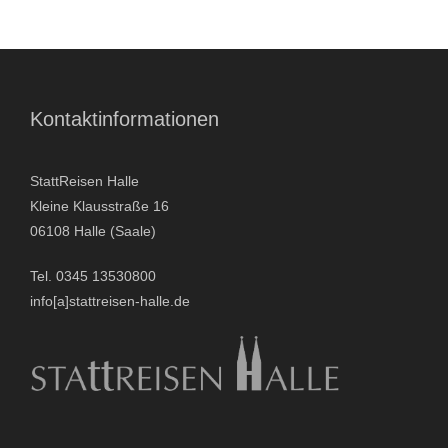
- Stadtrundfahrten
- Stadtrundgänge
Kontaktinformationen
- Kinder & Schulklassen
StattReisen Halle
- Polizeiruf-Touren
Kleine Klausstraße 16
06108 Halle (Saale)
- Kulinarische Stadtführungen
Tel. 0345 13530800
- Ausflüge & Touren
info[a]stattreisen-halle.de
- Stadtspiele-Outdoor Games
- Firmenangebote
- Weihnachtsangebote