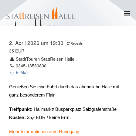
Home
2. April 2026 um 19:30
Repeats
Termine
35 EUR
StadtTouren StattReisen Halle
Gruppen
0345-13530800
E-Mail
- Private Gruppen
Genießen Sie eine Fahrt durch das abendliche Halle mit
- Firmengruppen
ganz besonderem Flair.
- Kinder und Jugendliche
Treffpunkt:
Hallmarkt/ Busparkplatz Salzgrafenstraße
Kosten:
35,- EUR / keine Erm.
Führungen & Rundgänge
Mehr Informationen zum Rundgang
- Erlebnisführungen & Touren