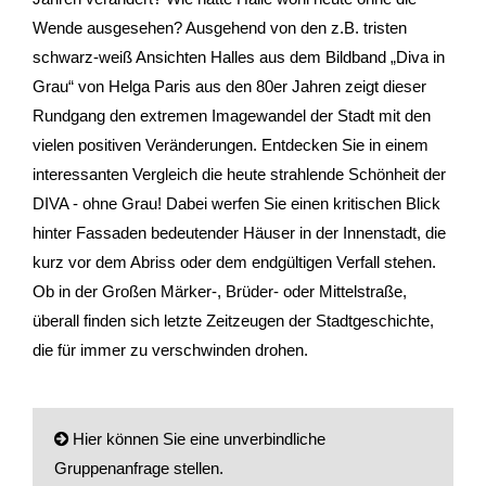
Wende ausgesehen? Ausgehend von den z.B. tristen
- Stadtrundfahrten
schwarz-weiß Ansichten Halles aus dem Bildband „Diva in
Grau“ von Helga Paris aus den 80er Jahren zeigt dieser
- Stadtrundgänge
Rundgang den extremen Imagewandel der Stadt mit den
vielen positiven Veränderungen. Entdecken Sie in einem
- Kinder & Schulklassen
interessanten Vergleich die heute strahlende Schönheit der
DIVA - ohne Grau! Dabei werfen Sie einen kritischen Blick
- Polizeiruf-Touren
hinter Fassaden bedeutender Häuser in der Innenstadt, die
- Kulinarische Stadtführungen
kurz vor dem Abriss oder dem endgültigen Verfall stehen.
Ob in der Großen Märker-, Brüder- oder Mittelstraße,
- Ausflüge & Touren
überall finden sich letzte Zeitzeugen der Stadtgeschichte,
die für immer zu verschwinden drohen.
- Stadtspiele-Outdoor Games
- Firmenangebote
Hier können Sie eine unverbindliche
- Weihnachtsangebote
Gruppenanfrage stellen.