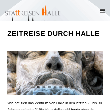
Home
ZEITREISE DURCH HALLE
Termine
Gruppen
- Private Gruppen
- Firmengruppen
- Kinder und Jugendliche
Führungen & Rundgänge
Wie hat sich das Zentrum von Halle in den letzten 25 bis 30
- Erlebnisführungen & Touren
Jahren verändert? Wie hätte Halle wohl heute ohne die