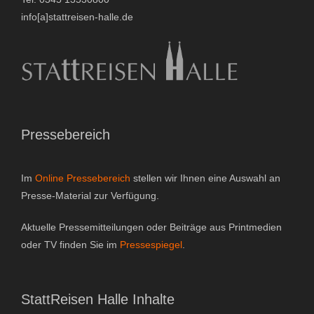
i
info[a]stattreisen-halle.de
v
e
:
Pressebereich
Im
Online Pressebereich
stellen wir Ihnen eine Auswahl an
Presse-Material zur Verfügung.
Aktuelle Pressemitteilungen oder Beiträge aus Printmedien
oder TV finden Sie im
Pressespiegel
.
StattReisen Halle Inhalte