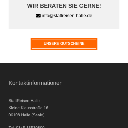
WIR BERATEN SIE GERNE!
info@stattreisen-halle.de
Wie sind Sie auf uns aufmerksam geworden?
UNSERE GUTSCHEINE
A
l
Kontaktinformationen
t
e
r
StattReisen Halle
n
Kleine Klausstraße 16
a
06108 Halle (Saale)
t
Tel. 0345 13530800