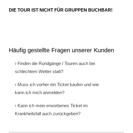
Gutscheine & Geschenke
DIE TOUR IST NICHT FÜR GRUPPEN BUCHBAR!
- Gutschein
- Geschenksets
Häufig gestellte Fragen unserer Kunden
- Bücher
› Finden die Rundgänge / Touren auch bei
Über StattReisen
schlechtem Wetter statt?
- Philosophie
Ja! Bekanntermaßen gibt es kein schlechtes Wetter,
› Muss ich vorher ein Ticket kaufen und wie
nur schlechte Kleidung. Alle Touren werden deshalb
kann ich mich anmelden?
- Inhaberin
auch bei Regen oder unangenehmen
Wenn nichts anderes explizit erwähnt ist
Wetterverhältnissen durchgeführt. Wir empfehlen
› Kann ich mein erworbenes Ticket im
- StattReisen Verband
(Nachtwächter-Rundgang), empfehlen wir für alle
allerdings dem Wetter angepasste Kleidung und
Krankheitsfall auch zurückgeben?
unsere öffentlichen Angebote sich rechtzeitig ein Ticket
möglichst festes Schuhwerk.
Kontakt
Nein. Tickets sind prinzipiell vom Umtausch
zu kaufen. Am Besten direkt über unser Online-
ausgeschlossen. Bitte haben Sie Verständnis, dass wir