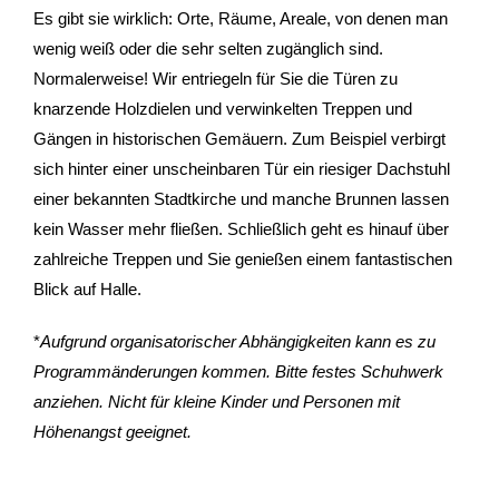
Es gibt sie wirklich: Orte, Räume, Areale, von denen man
wenig weiß oder die sehr selten zugänglich sind.
- Stadtrundfahrten
Normalerweise! Wir entriegeln für Sie die Türen zu
- Stadtrundgänge
knarzende Holzdielen und verwinkelten Treppen und
Gängen in historischen Gemäuern. Zum Beispiel verbirgt
- Kinder & Schulklassen
sich hinter einer unscheinbaren Tür ein riesiger Dachstuhl
einer bekannten Stadtkirche und manche Brunnen lassen
- Polizeiruf-Touren
kein Wasser mehr fließen. Schließlich geht es hinauf über
zahlreiche Treppen und Sie genießen einem fantastischen
- Kulinarische Stadtführungen
Blick auf Halle.
- Ausflüge & Touren
*
Aufgrund organisatorischer Abhängigkeiten kann es zu
- Stadtspiele-Outdoor Games
Programmänderungen kommen. Bitte festes Schuhwerk
anziehen. Nicht für kleine Kinder und Personen mit
- Firmenangebote
Höhenangst geeignet.
- Weihnachtsangebote