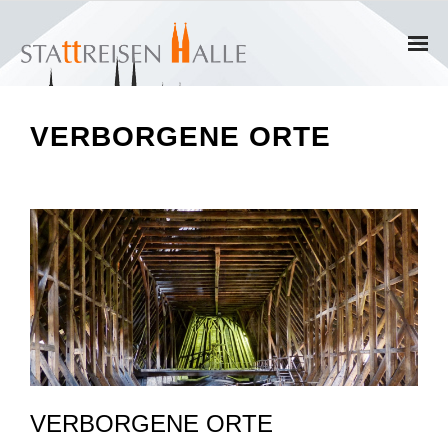
Home
VERBORGENE ORTE
Termine
Gruppen
- Private Gruppen
- Firmengruppen
- Kinder und Jugendliche
Führungen & Rundgänge
VERBORGENE ORTE
- Erlebnisführungen & Touren