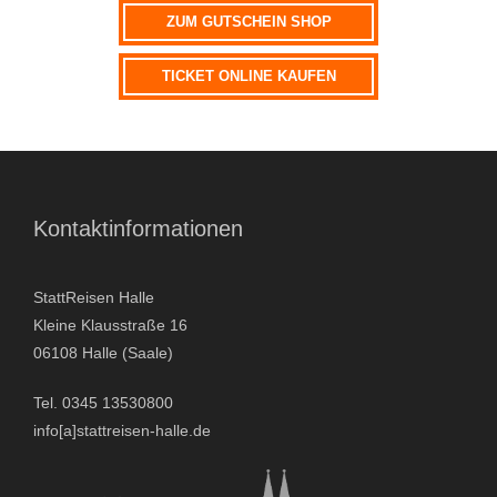
a
ZUM GUTSCHEIN SHOP
t
i
TICKET ONLINE KAUFEN
v
e
:
Kontaktinformationen
StattReisen Halle
Kleine Klausstraße 16
06108 Halle (Saale)
Tel. 0345 13530800
info[a]stattreisen-halle.de