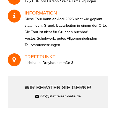
17,- EUR pro Person / keine Ermäßigungen
INFORMATION
Diese Tour kann ab April 2025 nicht wie geplant
stattfinden. Grund: Bauarbeiten in einem der Orte.
Die Tour ist nicht für Gruppen buchbar!
Festes Schuhwerk, gutes Allgemeinbefinden =
Wie sind Sie auf uns aufmerksam geworden?
Tourvoraussetzungen
TREFFPUNKT
Lichthaus, Dreyhauptstraße 3
A
WIR BERATEN SIE GERNE!
l
t
info@stattreisen-halle.de
e
r
n