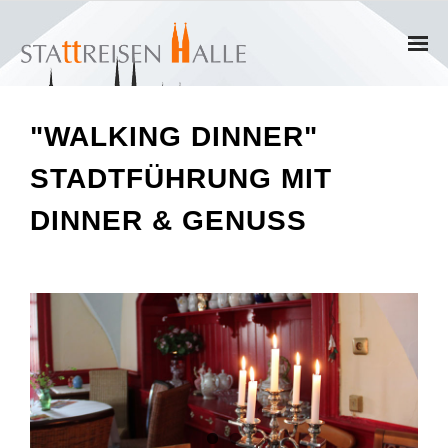
Home
"WALKING DINNER"
Termine
STADTFÜHRUNG MIT
Gruppen
DINNER & GENUSS
- Private Gruppen
- Firmengruppen
- Kinder und Jugendliche
Führungen & Rundgänge
- Erlebnisführungen & Touren