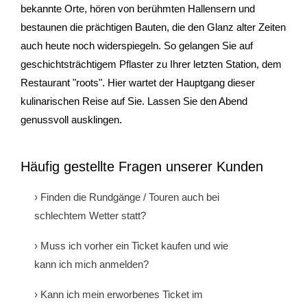
bekannte Orte, hören von berühmten Hallensern und
Gutscheine & Geschenke
bestaunen die prächtigen Bauten, die den Glanz alter Zeiten
auch heute noch widerspiegeln. So gelangen Sie auf
- Gutschein
geschichtsträchtigem Pflaster zu Ihrer letzten Station, dem
Restaurant "roots". Hier wartet der Hauptgang dieser
- Geschenksets
kulinarischen Reise auf Sie. Lassen Sie den Abend
- Bücher
genussvoll ausklingen.
Über StattReisen
Häufig gestellte Fragen unserer Kunden
- Philosophie
› Finden die Rundgänge / Touren auch bei
schlechtem Wetter statt?
- Inhaberin
Ja! Bekanntermaßen gibt es kein schlechtes Wetter,
› Muss ich vorher ein Ticket kaufen und wie
- StattReisen Verband
nur schlechte Kleidung. Alle Touren werden deshalb
kann ich mich anmelden?
auch bei Regen oder unangenehmen
Kontakt
Wenn nichts anderes explizit erwähnt ist
Wetterverhältnissen durchgeführt. Wir empfehlen
› Kann ich mein erworbenes Ticket im