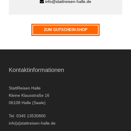
info@stattreisen-halle.de
e
r
n
a
ZUM GUTSCHEIN-SHOP
t
i
v
e
:
Kontaktinformationen
StattReisen Halle
Kleine Klausstraße 16
06108 Halle (Saale)
Tel. 0345 13530800
info[a]stattreisen-halle.de