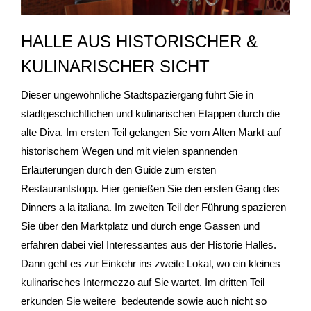
- Stadtrundfahrten
HALLE AUS HISTORISCHER &
KULINARISCHER SICHT
- Stadtrundgänge
Dieser ungewöhnliche Stadtspaziergang führt Sie in
- Kinder & Schulklassen
stadtgeschichtlichen und kulinarischen Etappen durch die
- Polizeiruf-Touren
alte Diva. Im ersten Teil gelangen Sie vom Alten Markt auf
historischem Wegen und mit vielen spannenden
- Kulinarische Stadtführungen
Erläuterungen durch den Guide zum ersten
Restaurantstopp. Hier genießen Sie den ersten Gang des
- Ausflüge & Touren
Dinners a la italiana. Im zweiten Teil der Führung spazieren
Sie über den Marktplatz und durch enge Gassen und
- Stadtspiele-Outdoor Games
erfahren dabei viel Interessantes aus der Historie Halles.
Dann geht es zur Einkehr ins zweite Lokal, wo ein kleines
- Firmenangebote
kulinarisches Intermezzo auf Sie wartet. Im dritten Teil
- Weihnachtsangebote
erkunden Sie weitere bedeutende sowie auch nicht so