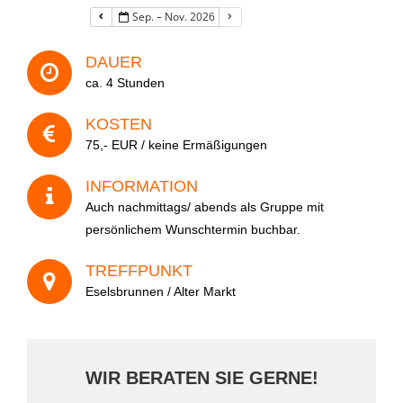
Sep. – Nov. 2026
Ihre Nachricht
DAUER
ca. 4 Stunden
KOSTEN
75,- EUR / keine Ermäßigungen
INFORMATION
Wie sind Sie auf uns aufmerksam geworden?
Auch nachmittags/ abends als Gruppe mit
persönlichem Wunschtermin buchbar.
TREFFPUNKT
Eselsbrunnen / Alter Markt
A
l
WIR BERATEN SIE GERNE!
t