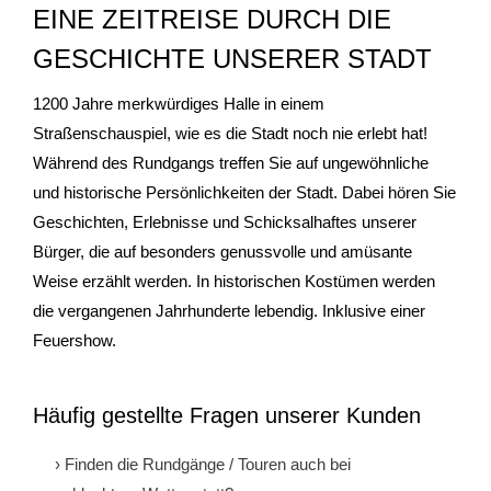
EINE ZEITREISE DURCH DIE
- Stadtrundfahrten
GESCHICHTE UNSERER STADT
- Stadtrundgänge
1200 Jahre merkwürdiges Halle in einem
Straßenschauspiel, wie es die Stadt noch nie erlebt hat!
- Kinder & Schulklassen
Während des Rundgangs treffen Sie auf ungewöhnliche
und historische Persönlichkeiten der Stadt. Dabei hören Sie
- Polizeiruf-Touren
Geschichten, Erlebnisse und Schicksalhaftes unserer
Bürger, die auf besonders genussvolle und amüsante
- Kulinarische Stadtführungen
Weise erzählt werden. In historischen Kostümen werden
die vergangenen Jahrhunderte lebendig. Inklusive einer
- Ausflüge & Touren
Feuershow.
- Stadtspiele-Outdoor Games
Häufig gestellte Fragen unserer Kunden
- Firmenangebote
› Finden die Rundgänge / Touren auch bei
- Weihnachtsangebote