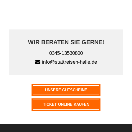
A
l
t
WIR BERATEN SIE GERNE!
e
r
0345-13530800
n
info@stattreisen-halle.de
a
t
i
v
UNSERE GUTSCHEINE
e
:
TICKET ONLINE KAUFEN