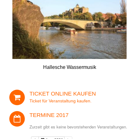
Ihre E-Mail-Adresse (Pflichtfeld)
- Kontakt
- Häufige Fragen
- Feedback
Ihre Telefon-Nr.(Pflichtfeld)
Tel. 0345 13530800
Hallesche Wassermusik
Ihre Adresse
TICKET ONLINE KAUFEN
Veranstaltung
Ticket für Veranstaltung kaufen.
TERMINE 2017
Zurzeit gibt es keine bevorstehenden Veranstaltungen.
Datum