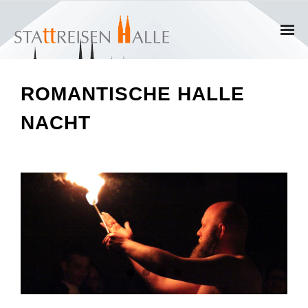
Home
ROMANTISCHE HALLE
Termine
NACHT
Gruppen
- Private Gruppen
- Firmengruppen
- Kinder und Jugendliche
Führungen & Rundgänge
- Erlebnisführungen & Touren