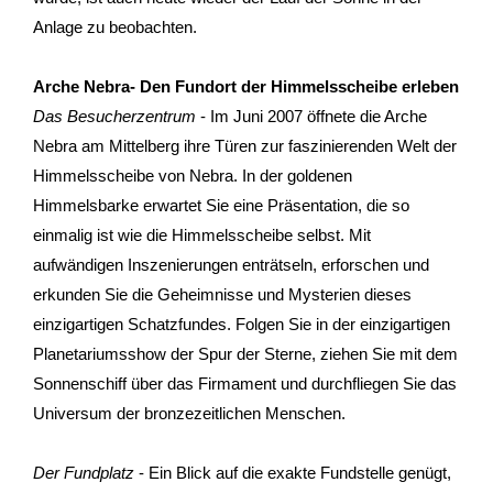
Anlage zu beobachten.
Gutscheine & Geschenke
- Gutschein
Arche Nebra- Den Fundort der Himmelsscheibe erleben
Das Besucherzentrum
- Im Juni 2007 öffnete die Arche
- Geschenksets
Nebra am Mittelberg ihre Türen zur faszinierenden Welt der
Himmelsscheibe von Nebra. In der goldenen
- Bücher
Himmelsbarke erwartet Sie eine Präsentation, die so
einmalig ist wie die Himmelsscheibe selbst. Mit
Über StattReisen
aufwändigen Inszenierungen enträtseln, erforschen und
erkunden Sie die Geheimnisse und Mysterien dieses
- Philosophie
einzigartigen Schatzfundes. Folgen Sie in der einzigartigen
- Inhaberin
Planetariumsshow der Spur der Sterne, ziehen Sie mit dem
Sonnenschiff über das Firmament und durchfliegen Sie das
- StattReisen Verband
Universum der bronzezeitlichen Menschen.
Kontakt
Der Fundplatz
- Ein Blick auf die exakte Fundstelle genügt,