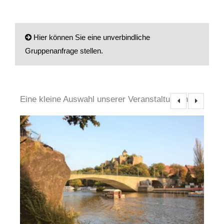
Hier können Sie eine unverbindliche
Gruppenanfrage stellen.
Anrede
Eine kleine Auswahl unserer Veranstaltungen
Ihr Name / Ansprechpartner (Pflichtfeld)
Ihre E-Mail-Adresse (Pflichtfeld)
Ihre Telefon-Nr.(Pflichtfeld)