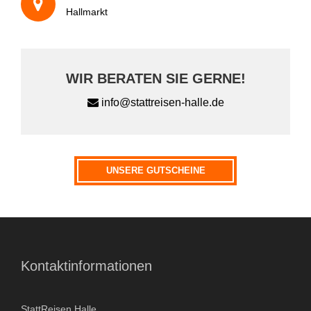
Ihre Nachricht
Hallmarkt
WIR BERATEN SIE GERNE!
info@stattreisen-halle.de
Wie sind Sie auf uns aufmerksam geworden?
UNSERE GUTSCHEINE
A
Kontaktinformationen
l
t
e
StattReisen Halle