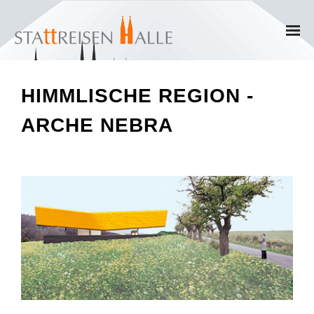
Home
HIMMLISCHE REGION -
Termine
ARCHE NEBRA
Gruppen
- Private Gruppen
- Firmengruppen
- Kinder und Jugendliche
Führungen & Rundgänge
- Erlebnisführungen & Touren