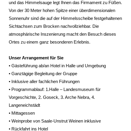
und das Himmelsauge legt Ihnen das Firmament zu Füßen.
- Kontakt
Von der 30 Meter hohen Spitze einer überdimensionalen
- Häufige Fragen
Sonnenuhr sind die auf der Himmelsscheibe festgehaltenen
Sichtachsen zum Brocken nachvollziehbar. Die
- Feedback
atmosphärische Inszenierung macht den Besuch dieses
Ortes zu einem ganz besonderen Erlebnis.
Tel. 0345 13530800
Unser Arrangement für Sie
• Gästeführung ab/an Hotel in Halle und Umgebung
• Ganztägige Begleitung der Gruppe
• Inklusive aller fachlichen Führungen
• Programmablauf: 1.Halle – Landesmuseum für
Vorgeschichte, 2. Goseck, 3. Arche Nebra, 4.
Langeneichstädt
• Mittagessen
• Weinprobe von Saale-Unstrut Weinen inklusive
• Rückfahrt ins Hotel