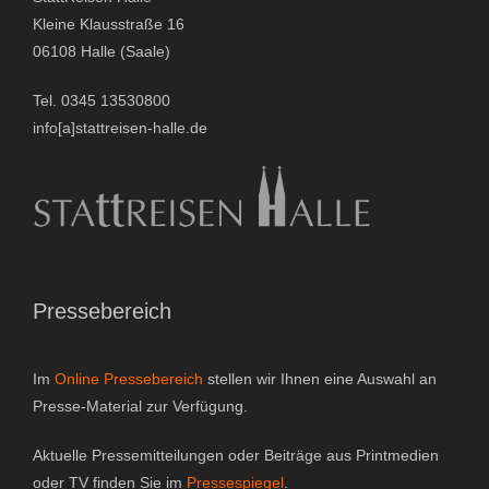
r
Kleine Klausstraße 16
n
06108 Halle (Saale)
a
Tel. 0345 13530800
t
info[a]stattreisen-halle.de
i
v
e
:
Pressebereich
Im
Online Pressebereich
stellen wir Ihnen eine Auswahl an
Presse-Material zur Verfügung.
Aktuelle Pressemitteilungen oder Beiträge aus Printmedien
oder TV finden Sie im
Pressespiegel
.