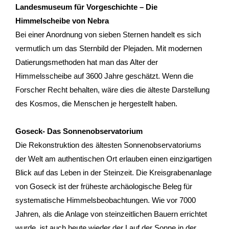
Landesmuseum für Vorgeschichte – Die
Himmelscheibe von Nebra
- Stadtrundfahrten
Bei einer Anordnung von sieben Sternen handelt es sich
- Stadtrundgänge
vermutlich um das Sternbild der Plejaden. Mit modernen
Datierungsmethoden hat man das Alter der
- Kinder & Schulklassen
Himmelsscheibe auf 3600 Jahre geschätzt. Wenn die
Forscher Recht behalten, wäre dies die älteste Darstellung
- Polizeiruf-Touren
des Kosmos, die Menschen je hergestellt haben.
- Kulinarische Stadtführungen
Goseck- Das Sonnenobservatorium
Die Rekonstruktion des ältesten Sonnenobservatoriums
- Ausflüge & Touren
der Welt am authentischen Ort erlauben einen einzigartigen
- Stadtspiele-Outdoor Games
Blick auf das Leben in der Steinzeit. Die Kreisgrabenanlage
von Goseck ist der früheste archäologische Beleg für
- Firmenangebote
systematische Himmelsbeobachtungen. Wie vor 7000
Jahren, als die Anlage von steinzeitlichen Bauern errichtet
- Weihnachtsangebote
wurde, ist auch heute wieder der Lauf der Sonne in der