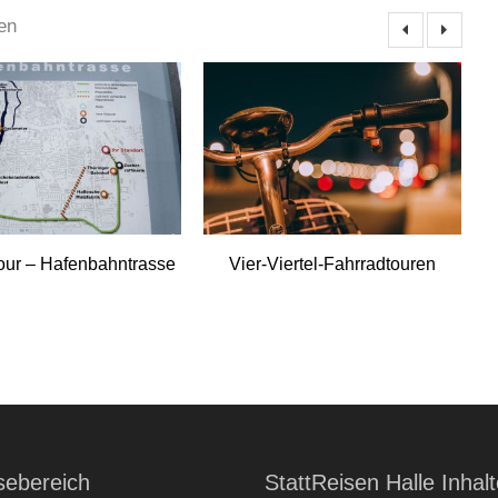
en
our – Hafenbahntrasse
Vier-Viertel-Fahrradtouren
sebereich
StattReisen Halle Inhal