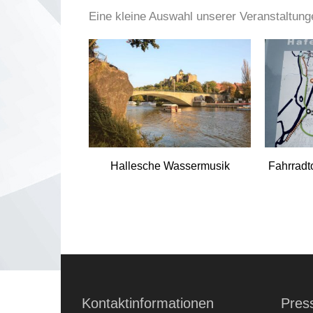
Eine kleine Auswahl unserer Veranstaltung
Ihr Name / Ansprechpartner (Pflichtfeld)
Ihre E-Mail-Adresse (Pflichtfeld)
Ihre Telefon-Nr.(Pflichtfeld)
Hallesche Wassermusik
Fahrradt
Ihre Adresse
Veranstaltung
Kontaktinformationen
Pres