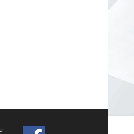
Genuss zu Fuss Saale-Tour
Fakt oder Fake
te