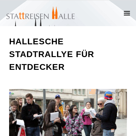
Home
HALLESCHE
Termine
STADTRALLYE FÜR
Gruppen
ENTDECKER
- Private Gruppen
- Firmengruppen
- Kinder und Jugendliche
Führungen & Rundgänge
- Erlebnisführungen & Touren