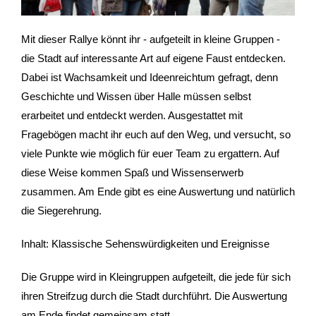
- Stadtrundfahrten
Mit dieser Rallye könnt ihr - aufgeteilt in kleine Gruppen -
die Stadt auf interessante Art auf eigene Faust entdecken.
- Stadtrundgänge
Dabei ist Wachsamkeit und Ideenreichtum gefragt, denn
Geschichte und Wissen über Halle müssen selbst
- Kinder & Schulklassen
erarbeitet und entdeckt werden. Ausgestattet mit
- Polizeiruf-Touren
Fragebögen macht ihr euch auf den Weg, und versucht, so
viele Punkte wie möglich für euer Team zu ergattern. Auf
- Kulinarische Stadtführungen
diese Weise kommen Spaß und Wissenserwerb
zusammen. Am Ende gibt es eine Auswertung und natürlich
- Ausflüge & Touren
die Siegerehrung.
- Stadtspiele-Outdoor Games
Inhalt: Klassische Sehenswürdigkeiten und Ereignisse
- Firmenangebote
Die Gruppe wird in Kleingruppen aufgeteilt, die jede für sich
ihren Streifzug durch die Stadt durchführt. Die Auswertung
- Weihnachtsangebote
am Ende findet gemeinsam statt.