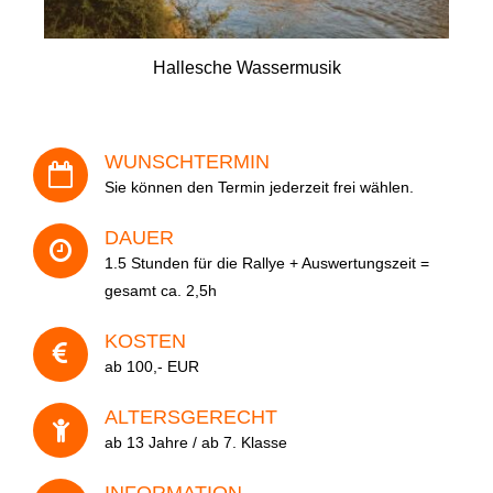
- Kontakt
Hallesche Wassermusik
- Häufige Fragen
Ihre Adresse
- Feedback
WUNSCHTERMIN
Tel. 0345 13530800
Veranstaltung
Sie können den Termin jederzeit frei wählen.
DAUER
1.5 Stunden für die Rallye + Auswertungszeit =
gesamt ca. 2,5h
Datum
KOSTEN
ab 100,- EUR
Anzahl der Personen
ALTERSGERECHT
ab 13 Jahre / ab 7. Klasse
INFORMATION