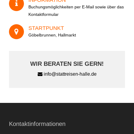
Ihre Nachricht
Buchungsmöglichkeiten per E-Mail sowie über das
Kontaktformular
STARTPUNKT
Göbelbrunnen, Hallmarkt
Wie sind Sie auf uns aufmerksam geworden?
WIR BERATEN SIE GERN!
info@stattreisen-halle.de
A
l
Kontaktinformationen
t
e