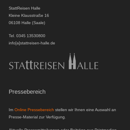
r
StattReisen Halle
n
Kleine Klausstraße 16
a
06108 Halle (Saale)
t
Tel. 0345 13530800
i
info[a]stattreisen-halle.de
v
e
:
Pressebereich
Im
Online Pressebereich
stellen wir Ihnen eine Auswahl an
Presse-Material zur Verfügung.
Aktuelle Pressemitteilungen oder Beiträge aus Printmedien