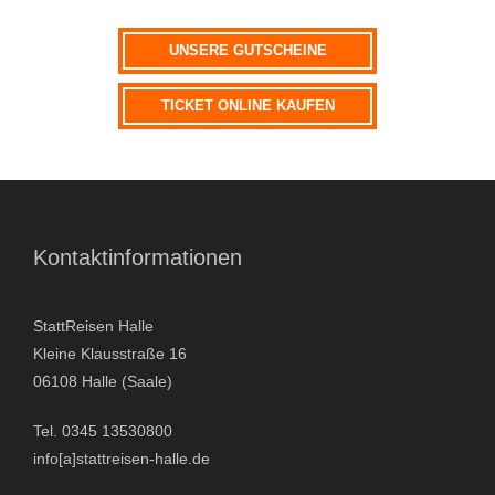
Wie sind Sie auf uns aufmerksam geworden?
UNSERE GUTSCHEINE
TICKET ONLINE KAUFEN
A
l
t
Kontaktinformationen
e
r
n
StattReisen Halle
a
Kleine Klausstraße 16
t
06108 Halle (Saale)
i
Tel. 0345 13530800
v
info[a]stattreisen-halle.de
e
: