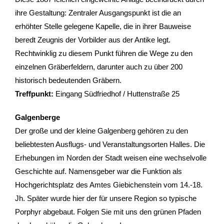
ihre Gestaltung: Zentraler Ausgangspunkt ist die an
- Stadtrundfahrten
erhöhter Stelle gelegene Kapelle, die in ihrer Bauweise
beredt Zeugnis der Vorbilder aus der Antike legt.
- Stadtrundgänge
Rechtwinklig zu diesem Punkt führen die Wege zu den
einzelnen Gräberfeldern, darunter auch zu über 200
- Kinder & Schulklassen
historisch bedeutenden Gräbern.
Treffpunkt:
Eingang Südfriedhof / Huttenstraße 25
- Polizeiruf-Touren
Galgenberge
- Kulinarische Stadtführungen
Der große und der kleine Galgenberg gehören zu den
- Ausflüge & Touren
beliebtesten Ausflugs- und Veranstaltungsorten Halles. Die
Erhebungen im Norden der Stadt weisen eine wechselvolle
- Stadtspiele-Outdoor Games
Geschichte auf. Namensgeber war die Funktion als
Hochgerichtsplatz des Amtes Giebichenstein vom 14.-18.
- Firmenangebote
Jh. Später wurde hier der für unsere Region so typische
Porphyr abgebaut. Folgen Sie mit uns den grünen Pfaden
- Weihnachtsangebote