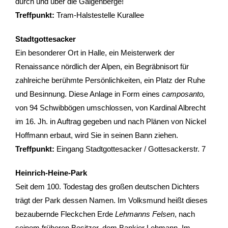
durch und über die Galgenberge!
Treffpunkt:
Tram-Halstestelle Kurallee
Gutscheine & Geschenke
Stadtgottesacker
- Gutschein
Ein besonderer Ort in Halle, ein Meisterwerk der
- Geschenksets
Renaissance nördlich der Alpen, ein Begräbnisort für
zahlreiche berühmte Persönlichkeiten, ein Platz der Ruhe
- Bücher
und Besinnung. Diese Anlage in Form eines
camposanto,
von 94 Schwibbögen umschlossen, von Kardinal Albrecht
Über StattReisen
im 16. Jh. in Auftrag gegeben und nach Plänen von Nickel
Hoffmann erbaut, wird Sie in seinen Bann ziehen.
- Philosophie
Treffpunkt:
Eingang Stadtgottesacker / Gottesackerstr. 7
- Inhaberin
Heinrich-Heine-Park
- StattReisen Verband
Seit dem 100. Todestag des großen deutschen Dichters
trägt der Park dessen Namen. Im Volksmund heißt dieses
Kontakt
bezaubernde Fleckchen Erde
Lehmanns Felsen
, nach
seinem früheren Besitzer, dem Bankier Lehmann. Im