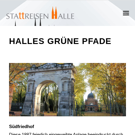
Home
HALLES GRÜNE PFADE
Termine
Gruppen
- Private Gruppen
- Firmengruppen
- Kinder und Jugendliche
Führungen & Rundgänge
Südfriedhof
- Erlebnisführungen & Touren
Diese 1887 feierlich eingeweihte Anlage beeindruckt durch