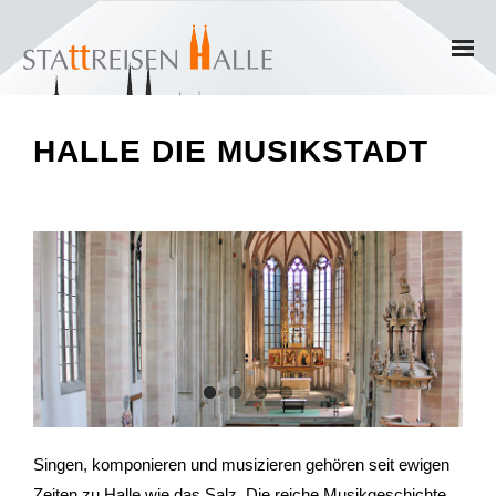
Home
HALLE DIE MUSIKSTADT
Termine
Gruppen
- Private Gruppen
- Firmengruppen
- Kinder und Jugendliche
Führungen & Rundgänge
Singen, komponieren und musizieren gehören seit ewigen
- Erlebnisführungen & Touren
Zeiten zu Halle wie das Salz. Die reiche Musikgeschichte