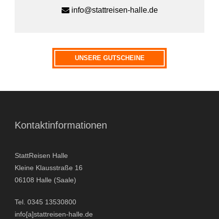
info@stattreisen-halle.de
Wie sind Sie auf uns aufmerksam geworden?
UNSERE GUTSCHEINE
A
l
Kontaktinformationen
t
e
r
StattReisen Halle
n
Kleine Klausstraße 16
a
06108 Halle (Saale)
t
Tel. 0345 13530800
i
info[a]stattreisen-halle.de
v