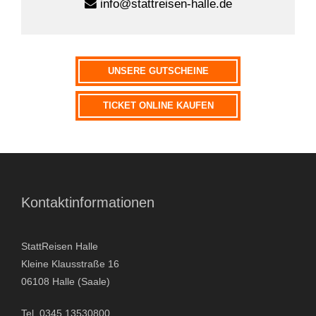
info@stattreisen-halle.de
n
a
t
i
UNSERE GUTSCHEINE
v
e
TICKET ONLINE KAUFEN
:
Kontaktinformationen
StattReisen Halle
Kleine Klausstraße 16
06108 Halle (Saale)
Tel. 0345 13530800