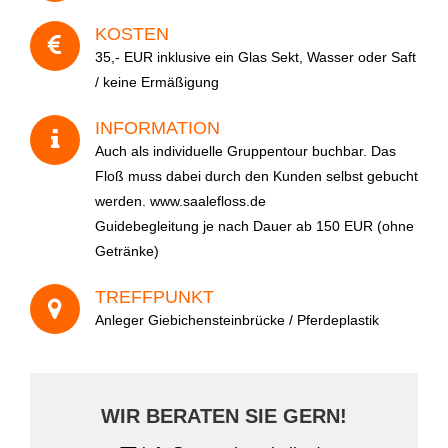
KOSTEN
35,- EUR inklusive ein Glas Sekt, Wasser oder Saft
/ keine Ermäßigung
INFORMATION
Auch als individuelle Gruppentour buchbar. Das
Floß muss dabei durch den Kunden selbst gebucht
Wie sind Sie auf uns aufmerksam geworden?
werden. www.saalefloss.de
Guidebegleitung je nach Dauer ab 150 EUR (ohne
Getränke)
TREFFPUNKT
Anleger Giebichensteinbrücke / Pferdeplastik
A
l
t
WIR BERATEN SIE GERN!
e
r