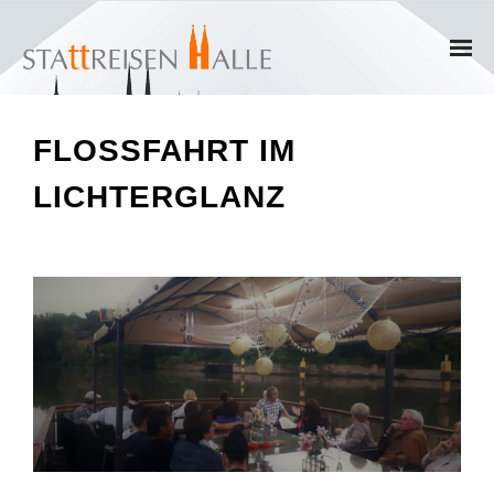
Home
FLOSSFAHRT IM L
Termine
ICHTERGLANZ
Gruppen
- Private Gruppen
- Firmengruppen
- Kinder und Jugendliche
Führungen & Rundgänge
- Erlebnisführungen & Touren