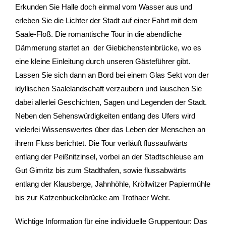
Erkunden Sie Halle doch einmal vom Wasser aus und
erleben Sie die Lichter der Stadt auf einer Fahrt mit dem
- Stadtrundfahrten
Saale-Floß. Die romantische Tour in die abendliche
- Stadtrundgänge
Dämmerung startet an der Giebichensteinbrücke, wo es
eine kleine Einleitung durch unseren Gästeführer gibt.
- Kinder & Schulklassen
Lassen Sie sich dann an Bord bei einem Glas Sekt von der
idyllischen Saalelandschaft verzaubern und lauschen Sie
- Polizeiruf-Touren
dabei allerlei Geschichten, Sagen und Legenden der Stadt.
Neben den Sehenswürdigkeiten entlang des Ufers wird
- Kulinarische Stadtführungen
vielerlei Wissenswertes über das Leben der Menschen an
ihrem Fluss berichtet. Die Tour verläuft flussaufwärts
- Ausflüge & Touren
entlang der Peißnitzinsel, vorbei an der Stadtschleuse am
- Stadtspiele-Outdoor Games
Gut Gimritz bis zum Stadthafen, sowie flussabwärts
entlang der Klausberge, Jahnhöhle, Kröllwitzer Papiermühle
- Firmenangebote
bis zur Katzenbuckelbrücke am Trothaer Wehr.
- Weihnachtsangebote
Wichtige Information für eine individuelle Gruppentour: Das