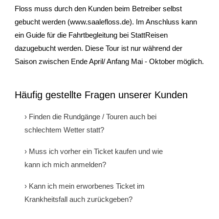
Floss muss durch den Kunden beim Betreiber selbst
Gutscheine & Geschenke
gebucht werden (www.saalefloss.de). Im Anschluss kann
ein Guide für die Fahrtbegleitung bei StattReisen
- Gutschein
dazugebucht werden. Diese Tour ist nur während der
Saison zwischen Ende April/ Anfang Mai - Oktober möglich.
- Geschenksets
- Bücher
Häufig gestellte Fragen unserer Kunden
Über StattReisen
› Finden die Rundgänge / Touren auch bei
schlechtem Wetter statt?
- Philosophie
Ja! Bekanntermaßen gibt es kein schlechtes Wetter,
› Muss ich vorher ein Ticket kaufen und wie
- Inhaberin
nur schlechte Kleidung. Alle Touren werden deshalb
kann ich mich anmelden?
auch bei Regen oder unangenehmen
- StattReisen Verband
Wenn nichts anderes explizit erwähnt ist
Wetterverhältnissen durchgeführt. Wir empfehlen
› Kann ich mein erworbenes Ticket im
(Nachtwächter-Rundgang), empfehlen wir für alle
allerdings dem Wetter angepasste Kleidung und
Krankheitsfall auch zurückgeben?
Kontakt
unsere öffentlichen Angebote sich rechtzeitig ein Ticket
möglichst festes Schuhwerk.
Nein. Tickets sind prinzipiell vom Umtausch