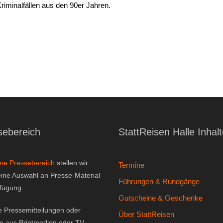
riminalfällen aus den 90er Jahren.
sebereich
StattReisen Halle Inhal
ine Pressebereich
stellen wir
Termine
eine Auswahl an Presse-Material
Führungen & Rundgänge
rfügung.
Gutscheine & Geschenke
e Pressemitteilungen oder
Über StattReisen
ge aus Printmedien oder TV