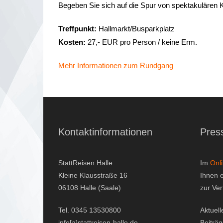
Begeben Sie sich auf die Spur von spektakulären K
Treffpunkt:
Hallmarkt/Busparkplatz
Kosten:
27,- EUR pro Person / keine Erm.
Mehr Informationen zum Rundgang
Kontaktinformationen
Pres
StattReisen Halle
Im
Onl
Kleine Klausstraße 16
Ihnen 
06108 Halle (Saale)
zur Ve
Tel. 0345 13530800
Aktuell
info[a]stattreisen-halle.de
Beiträ