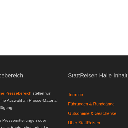
sebereich
StattReisen Halle Inhal
ine Pressebereich
stellen wir
Termine
eine Auswahl an Presse-Material
Führungen & Rundgänge
rfügung.
Gutscheine & Geschenke
e Pressemitteilungen oder
Über StattReisen
ge aus Printmedien oder TV