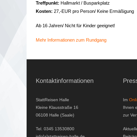
Treffpunkt:
Hallmarkt / Busparkplatz
Kosten:
27,-EUR pro Person/ Keine Ermäßigung
Ab 16 Jahren/ Nicht für Kinder geeignet!
Mehr Informationen zum Rundgang
Kontaktinformationen
Pres
StattReisen Halle
Im
Onl
Kleine Klausstraße 16
Ihnen 
06108 Halle (Saale)
zur Ve
Tel. 0345 13530800
Aktuell
info[a]stattreisen-halle.de
Beiträ