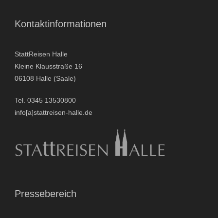
- Stadtrundfahrten
Kontaktinformationen
- Stadtrundgänge
StattReisen Halle
Kleine Klausstraße 16
- Kinder & Schulklassen
06108 Halle (Saale)
- Polizeiruf-Touren
Tel. 0345 13530800
info[a]stattreisen-halle.de
- Kulinarische Stadtführungen
- Ausflüge & Touren
- Stadtspiele-Outdoor Games
- Firmenangebote
Pressebereich
- Weihnachtsangebote