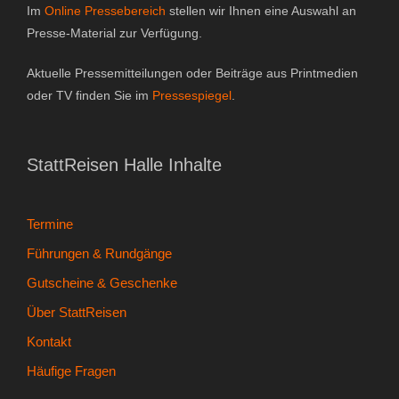
Im
Online Pressebereich
stellen wir Ihnen eine Auswahl an
Gutscheine & Geschenke
Presse-Material zur Verfügung.
- Gutschein
Aktuelle Pressemitteilungen oder Beiträge aus Printmedien
oder TV finden Sie im
Pressespiegel
.
- Geschenksets
- Bücher
StattReisen Halle Inhalte
Über StattReisen
Termine
- Philosophie
Führungen & Rundgänge
- Inhaberin
Gutscheine & Geschenke
Über StattReisen
- StattReisen Verband
Kontakt
Kontakt
Häufige Fragen