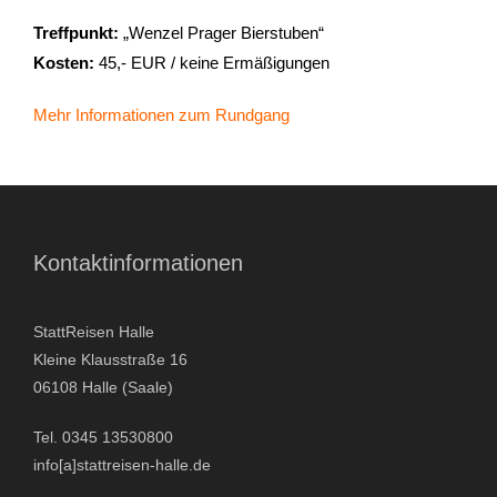
Treffpunkt:
„Wenzel Prager Bierstuben“
- Stadtrundfahrten
Kosten:
45,- EUR / keine Ermäßigungen
- Stadtrundgänge
Mehr Informationen zum Rundgang
- Kinder & Schulklassen
- Polizeiruf-Touren
Kontaktinformationen
- Kulinarische Stadtführungen
- Ausflüge & Touren
StattReisen Halle
Kleine Klausstraße 16
- Stadtspiele-Outdoor Games
06108 Halle (Saale)
- Firmenangebote
Tel. 0345 13530800
info[a]stattreisen-halle.de
- Weihnachtsangebote