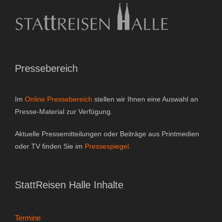
Gutscheine & Geschenke
- Gutschein
- Geschenksets
Pressebereich
- Bücher
Im
Online Pressebereich
stellen wir Ihnen eine Auswahl an
Über StattReisen
Presse-Material zur Verfügung.
- Philosophie
Aktuelle Pressemitteilungen oder Beiträge aus Printmedien
oder TV finden Sie im
Pressespiegel
.
- Inhaberin
- StattReisen Verband
StattReisen Halle Inhalte
Kontakt
Termine