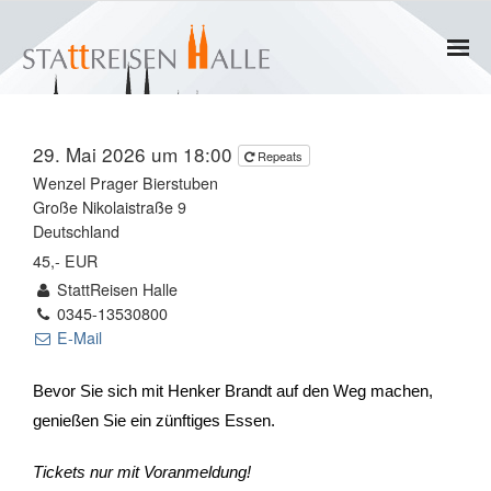
Home
29. Mai 2026 um 18:00
Repeats
Termine
Wenzel Prager Bierstuben
Große Nikolaistraße 9
Gruppen
Deutschland
45,- EUR
- Private Gruppen
StattReisen Halle
0345-13530800
- Firmengruppen
E-Mail
- Kinder und Jugendliche
Bevor Sie sich mit Henker Brandt auf den Weg machen,
genießen Sie ein zünftiges Essen.
Führungen & Rundgänge
Tickets nur mit Voranmeldung!
- Erlebnisführungen & Touren