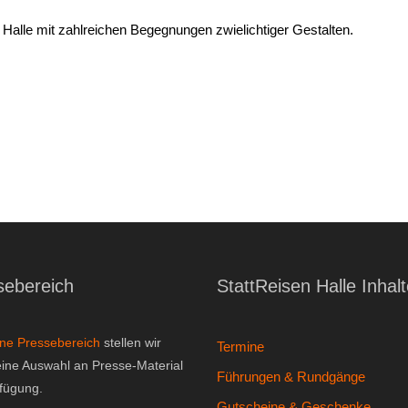
e Halle mit zahlreichen Begegnungen zwielichtiger Gestalten.
sebereich
StattReisen Halle Inhal
ine Pressebereich
stellen wir
Termine
eine Auswahl an Presse-Material
Führungen & Rundgänge
rfügung.
Gutscheine & Geschenke