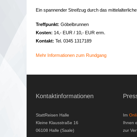
Ein spannender Streifzug durch das mittelalterlich
Treffpunkt:
Göbelbrunnen
Kosten:
14,- EUR / 10,- EUR erm.
Kontakt:
Tel. 0345 1317189
Mehr Informationen zum Rundgang
Kontaktinformationen
Pres
StattReisen Halle
Im
Onl
Kleine Klausstraße 16
Ihnen 
06108 Halle (Saale)
zur Ve