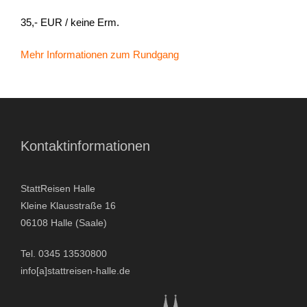
35,- EUR / keine Erm.
- Stadtrundfahrten
Mehr Informationen zum Rundgang
- Stadtrundgänge
- Kinder & Schulklassen
- Polizeiruf-Touren
Kontaktinformationen
- Kulinarische Stadtführungen
StattReisen Halle
- Ausflüge & Touren
Kleine Klausstraße 16
06108 Halle (Saale)
- Stadtspiele-Outdoor Games
Tel. 0345 13530800
- Firmenangebote
info[a]stattreisen-halle.de
- Weihnachtsangebote