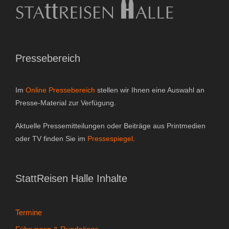
Gutscheine & Geschenke
- Gutschein
Pressebereich
- Geschenksets
- Bücher
Im
Online Pressebereich
stellen wir Ihnen eine Auswahl an
Presse-Material zur Verfügung.
Über StattReisen
Aktuelle Pressemitteilungen oder Beiträge aus Printmedien
- Philosophie
oder TV finden Sie im
Pressespiegel
.
- Inhaberin
StattReisen Halle Inhalte
- StattReisen Verband
Kontakt
Termine