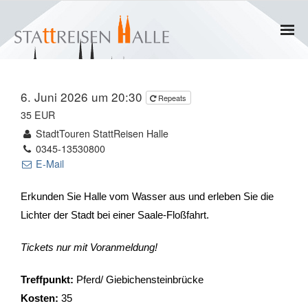
Home
6. Juni 2026 um 20:30
Repeats
Termine
35 EUR
StadtTouren StattReisen Halle
Gruppen
0345-13530800
E-Mail
- Private Gruppen
Erkunden Sie Halle vom Wasser aus und erleben Sie die
- Firmengruppen
Lichter der Stadt bei einer Saale-Floßfahrt.
- Kinder und Jugendliche
Tickets nur mit Voranmeldung!
Führungen & Rundgänge
Treffpunkt:
Pferd/ Giebichensteinbrücke
Kosten:
35
- Erlebnisführungen & Touren