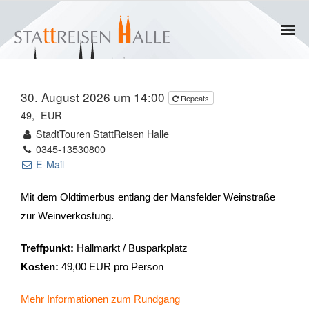
Home
30. August 2026 um 14:00
Repeats
Termine
49,- EUR
StadtTouren StattReisen Halle
Gruppen
0345-13530800
E-Mail
- Private Gruppen
Mit dem Oldtimerbus entlang der Mansfelder Weinstraße
- Firmengruppen
zur Weinverkostung.
- Kinder und Jugendliche
Treffpunkt:
Hallmarkt / Busparkplatz
Kosten:
49,00 EUR pro Person
Führungen & Rundgänge
Mehr Informationen zum Rundgang
- Erlebnisführungen & Touren