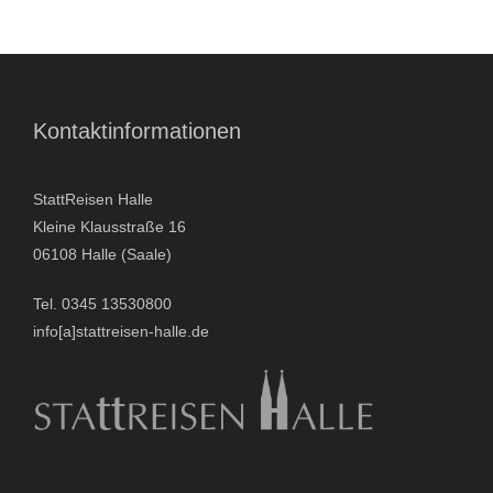
- Stadtrundfahrten
- Stadtrundgänge
Kontaktinformationen
- Kinder & Schulklassen
StattReisen Halle
- Polizeiruf-Touren
Kleine Klausstraße 16
06108 Halle (Saale)
- Kulinarische Stadtführungen
Tel. 0345 13530800
- Ausflüge & Touren
info[a]stattreisen-halle.de
- Stadtspiele-Outdoor Games
- Firmenangebote
- Weihnachtsangebote