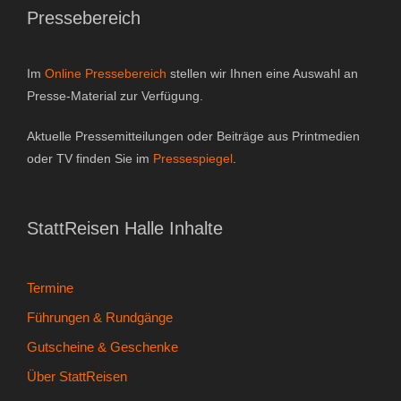
Pressebereich
Gutscheine & Geschenke
- Gutschein
Im
Online Pressebereich
stellen wir Ihnen eine Auswahl an
Presse-Material zur Verfügung.
- Geschenksets
Aktuelle Pressemitteilungen oder Beiträge aus Printmedien
- Bücher
oder TV finden Sie im
Pressespiegel
.
Über StattReisen
StattReisen Halle Inhalte
- Philosophie
- Inhaberin
Termine
Führungen & Rundgänge
- StattReisen Verband
Gutscheine & Geschenke
Kontakt
Über StattReisen