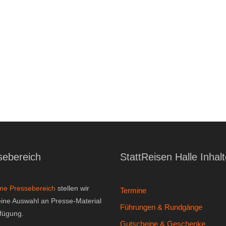
sebereich
StattReisen Halle Inhal
ine Pressebereich
stellen wir
Termine
eine Auswahl an Presse-Material
Führungen & Rundgänge
rfügung.
Gutscheine & Geschenke