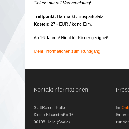
Tickets nur mit Voranmeldung!
Treffpunkt:
Hallmarkt / Busparkplatz
Kosten:
27,- EUR / keine Erm.
Ab 16 Jahren/ Nicht für Kinder geeignet!
Mehr Informationen zum Rundgang
Kontaktinformationen
Pres
StattReisen Halle
Im
Onl
Kleine Klausstraße 16
Ihnen 
06108 Halle (Saale)
zur Ve