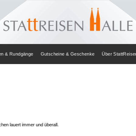
en & Rundgänge
Gutscheine & Geschenke
Über StattReise
hen lauert immer und überall.