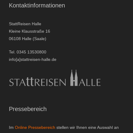
Kontaktinformationen
Gutscheine & Geschenke
- Gutschein
StattReisen Halle
Kleine Klausstraße 16
- Geschenksets
06108 Halle (Saale)
- Bücher
Tel. 0345 13530800
info[a]stattreisen-halle.de
Über StattReisen
- Philosophie
- Inhaberin
Pressebereich
- StattReisen Verband
Kontakt
Im
Online Pressebereich
stellen wir Ihnen eine Auswahl an