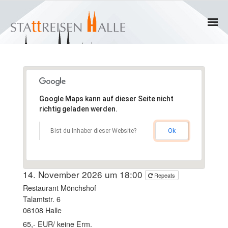
Home
Termine
Google Maps kann auf dieser Seite nicht
Gruppen
richtig geladen werden.
- Private Gruppen
Ok
Bist du Inhaber dieser Website?
- Firmengruppen
14. November 2026 um 18:00
Repeats
- Kinder und Jugendliche
Restaurant Mönchshof
Talamtstr. 6
Führungen & Rundgänge
06108 Halle
65,- EUR/ keine Erm.
- Erlebnisführungen & Touren