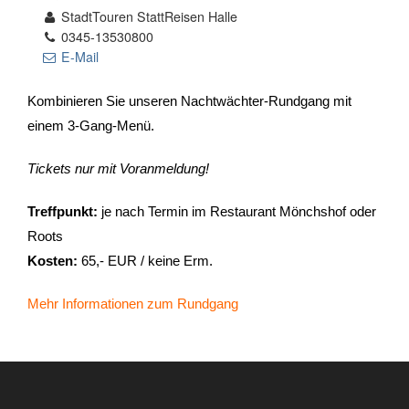
StadtTouren StattReisen Halle
0345-13530800
- Stadtrundfahrten
E-Mail
- Stadtrundgänge
Kombinieren Sie unseren Nachtwächter-Rundgang mit
einem 3-Gang-Menü.
- Kinder & Schulklassen
Tickets nur mit Voranmeldung!
- Polizeiruf-Touren
Treffpunkt:
je nach Termin im Restaurant Mönchshof oder
- Kulinarische Stadtführungen
Roots
Kosten:
65,- EUR / keine Erm.
- Ausflüge & Touren
Mehr Informationen zum Rundgang
- Stadtspiele-Outdoor Games
- Firmenangebote
- Weihnachtsangebote