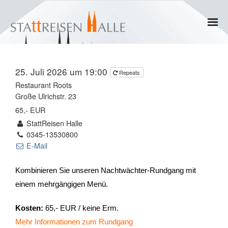
Home
25. Juli 2026 um 19:00
Repeats
Termine
Restaurant Roots
Große Ulrichstr. 23
Gruppen
65,- EUR
StattReisen Halle
- Private Gruppen
0345-13530800
E-Mail
- Firmengruppen
Kombinieren Sie unseren Nachtwächter-Rundgang mit
- Kinder und Jugendliche
einem mehrgängigen Menü.
Führungen & Rundgänge
Kosten:
65,- EUR / keine Erm.
Mehr Informationen zum Rundgang
- Erlebnisführungen & Touren