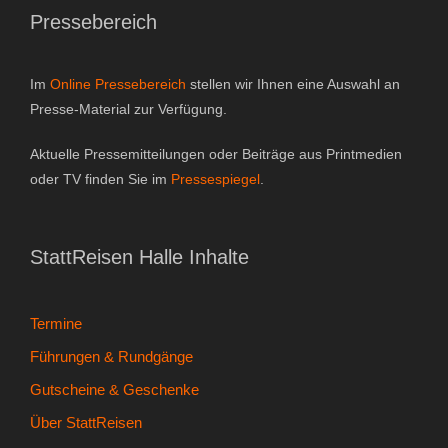
Pressebereich
Gutscheine & Geschenke
- Gutschein
Im
Online Pressebereich
stellen wir Ihnen eine Auswahl an
Presse-Material zur Verfügung.
- Geschenksets
Aktuelle Pressemitteilungen oder Beiträge aus Printmedien
- Bücher
oder TV finden Sie im
Pressespiegel
.
Über StattReisen
StattReisen Halle Inhalte
- Philosophie
- Inhaberin
Termine
Führungen & Rundgänge
- StattReisen Verband
Gutscheine & Geschenke
Kontakt
Über StattReisen