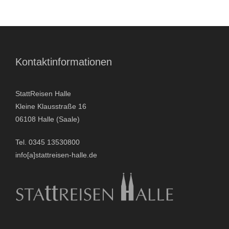
- Stadtrundfahrten
- Stadtrundgänge
Kontaktinformationen
- Kinder & Schulklassen
StattReisen Halle
- Polizeiruf-Touren
Kleine Klausstraße 16
06108 Halle (Saale)
- Kulinarische Stadtführungen
Tel. 0345 13530800
- Ausflüge & Touren
info[a]stattreisen-halle.de
- Stadtspiele-Outdoor Games
- Firmenangebote
- Weihnachtsangebote