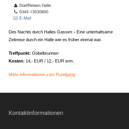
StattReisen Halle
0345-13530800
- Stadtrundfahrten
E-Mail
- Stadtrundgänge
Des Nachts durch Halles Gassen – Eine unterhaltsame
Zeitreise durch ein Halle wie es früher einmal war.
- Kinder & Schulklassen
Treffpunkt:
Göbelbrunnen
- Polizeiruf-Touren
Kosten:
14,- EUR / 12,- EUR erm.
- Kulinarische Stadtführungen
Mehr Informationen zum Rundgang
- Ausflüge & Touren
- Stadtspiele-Outdoor Games
- Firmenangebote
Kontaktinformationen
- Weihnachtsangebote