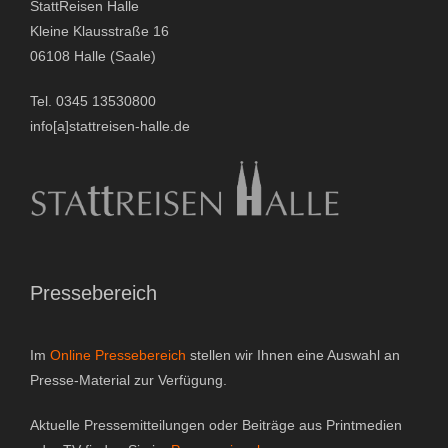
StattReisen Halle
Gutscheine & Geschenke
Kleine Klausstraße 16
06108 Halle (Saale)
- Gutschein
Tel. 0345 13530800
- Geschenksets
info[a]stattreisen-halle.de
- Bücher
Über StattReisen
- Philosophie
Pressebereich
- Inhaberin
Im
Online Pressebereich
stellen wir Ihnen eine Auswahl an
- StattReisen Verband
Presse-Material zur Verfügung.
Kontakt
Aktuelle Pressemitteilungen oder Beiträge aus Printmedien