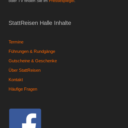
oder TV finden Sie im
Pressespiegel
.
- Kontakt
- Häufige Fragen
StattReisen Halle Inhalte
- Feedback
Termine
Tel. 0345 13530800
Führungen & Rundgänge
Gutscheine & Geschenke
Über StattReisen
Kontakt
Häufige Fragen