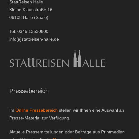
StattReisen Halle
Gutscheine & Geschenke
Kleine Klausstraße 16
06108 Halle (Saale)
- Gutschein
Tel. 0345 13530800
- Geschenksets
info[a]stattreisen-halle.de
- Bücher
Über StattReisen
- Philosophie
Pressebereich
- Inhaberin
Im
Online Pressebereich
stellen wir Ihnen eine Auswahl an
- StattReisen Verband
Presse-Material zur Verfügung.
Kontakt
Aktuelle Pressemitteilungen oder Beiträge aus Printmedien