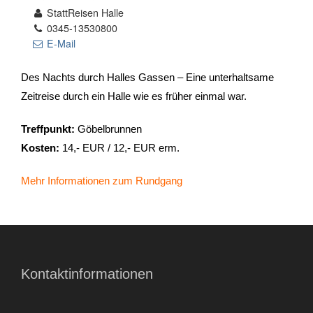
StattReisen Halle
0345-13530800
- Stadtrundfahrten
E-Mail
- Stadtrundgänge
Des Nachts durch Halles Gassen – Eine unterhaltsame
Zeitreise durch ein Halle wie es früher einmal war.
- Kinder & Schulklassen
Treffpunkt:
Göbelbrunnen
- Polizeiruf-Touren
Kosten:
14,- EUR / 12,- EUR erm.
- Kulinarische Stadtführungen
Mehr Informationen zum Rundgang
- Ausflüge & Touren
- Stadtspiele-Outdoor Games
- Firmenangebote
Kontaktinformationen
- Weihnachtsangebote