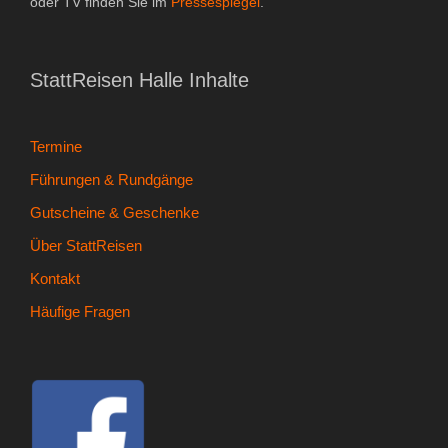
oder TV finden Sie im
Pressespiegel
.
- Kontakt
- Häufige Fragen
StattReisen Halle Inhalte
- Feedback
Termine
Tel. 0345 13530800
Führungen & Rundgänge
Gutscheine & Geschenke
Über StattReisen
Kontakt
Häufige Fragen