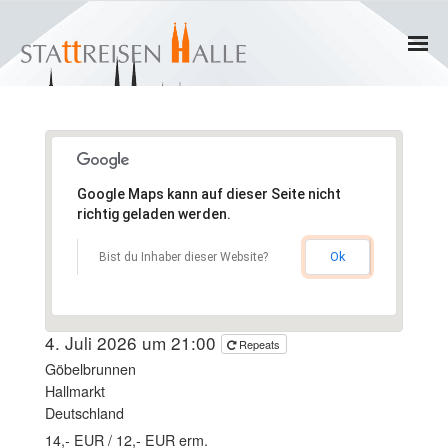
Home
Termine
Google Maps kann auf dieser Seite nicht
Gruppen
richtig geladen werden.
- Private Gruppen
Ok
Bist du Inhaber dieser Website?
- Firmengruppen
4. Juli 2026 um 21:00
Repeats
- Kinder und Jugendliche
Göbelbrunnen
Hallmarkt
Führungen & Rundgänge
Deutschland
14,- EUR / 12,- EUR erm.
- Erlebnisführungen & Touren