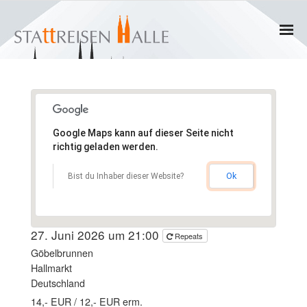
Home
Termine
Google Maps kann auf dieser Seite nicht
Gruppen
richtig geladen werden.
- Private Gruppen
Ok
Bist du Inhaber dieser Website?
- Firmengruppen
27. Juni 2026 um 21:00
Repeats
- Kinder und Jugendliche
Göbelbrunnen
Hallmarkt
Führungen & Rundgänge
Deutschland
14,- EUR / 12,- EUR erm.
- Erlebnisführungen & Touren