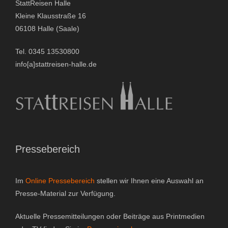
StattReisen Halle
Gutscheine & Geschenke
Kleine Klausstraße 16
06108 Halle (Saale)
- Gutschein
Tel. 0345 13530800
- Geschenksets
info[a]stattreisen-halle.de
- Bücher
Über StattReisen
- Philosophie
Pressebereich
- Inhaberin
Im
Online Pressebereich
stellen wir Ihnen eine Auswahl an
- StattReisen Verband
Presse-Material zur Verfügung.
Kontakt
Aktuelle Pressemitteilungen oder Beiträge aus Printmedien