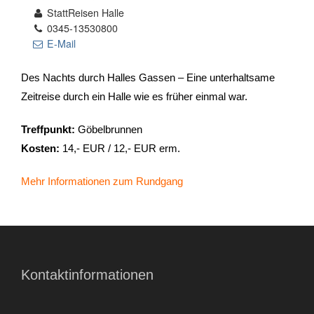
StattReisen Halle
0345-13530800
- Stadtrundfahrten
E-Mail
- Stadtrundgänge
Des Nachts durch Halles Gassen – Eine unterhaltsame
Zeitreise durch ein Halle wie es früher einmal war.
- Kinder & Schulklassen
Treffpunkt:
Göbelbrunnen
- Polizeiruf-Touren
Kosten:
14,- EUR / 12,- EUR erm.
- Kulinarische Stadtführungen
Mehr Informationen zum Rundgang
- Ausflüge & Touren
- Stadtspiele-Outdoor Games
- Firmenangebote
Kontaktinformationen
- Weihnachtsangebote