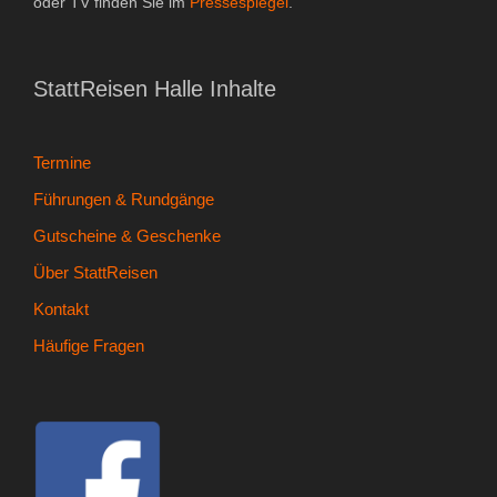
oder TV finden Sie im
Pressespiegel
.
- Kontakt
- Häufige Fragen
StattReisen Halle Inhalte
- Feedback
Termine
Tel. 0345 13530800
Führungen & Rundgänge
Gutscheine & Geschenke
Über StattReisen
Kontakt
Häufige Fragen