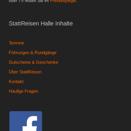
oder TV finden Sie im
Pressespiegel
.
- Kontakt
- Häufige Fragen
StattReisen Halle Inhalte
- Feedback
Termine
Tel. 0345 13530800
Führungen & Rundgänge
Gutscheine & Geschenke
Über StattReisen
Kontakt
Häufige Fragen