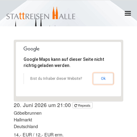
Home
Termine
Google Maps kann auf dieser Seite nicht
Gruppen
richtig geladen werden.
- Private Gruppen
Ok
Bist du Inhaber dieser Website?
- Firmengruppen
20. Juni 2026 um 21:00
Repeats
- Kinder und Jugendliche
Göbelbrunnen
Hallmarkt
Führungen & Rundgänge
Deutschland
14,- EUR / 12,- EUR erm.
- Erlebnisführungen & Touren