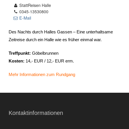
StattReisen Halle
0345-13530800
- Stadtrundfahrten
E-Mail
- Stadtrundgänge
Des Nachts durch Halles Gassen – Eine unterhaltsame
Zeitreise durch ein Halle wie es früher einmal war.
- Kinder & Schulklassen
Treffpunkt:
Göbelbrunnen
- Polizeiruf-Touren
Kosten:
14,- EUR / 12,- EUR erm.
- Kulinarische Stadtführungen
Mehr Informationen zum Rundgang
- Ausflüge & Touren
- Stadtspiele-Outdoor Games
- Firmenangebote
Kontaktinformationen
- Weihnachtsangebote