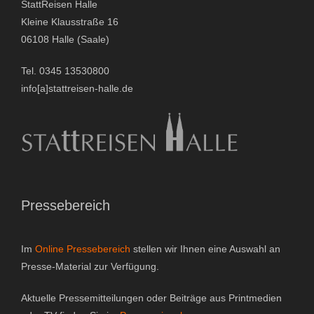
StattReisen Halle
Gutscheine & Geschenke
Kleine Klausstraße 16
06108 Halle (Saale)
- Gutschein
Tel. 0345 13530800
- Geschenksets
info[a]stattreisen-halle.de
- Bücher
Über StattReisen
- Philosophie
Pressebereich
- Inhaberin
Im
Online Pressebereich
stellen wir Ihnen eine Auswahl an
- StattReisen Verband
Presse-Material zur Verfügung.
Kontakt
Aktuelle Pressemitteilungen oder Beiträge aus Printmedien