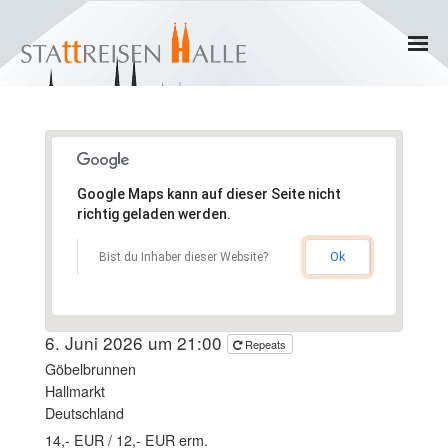
Home
Termine
Google Maps kann auf dieser Seite nicht
Gruppen
richtig geladen werden.
- Private Gruppen
Ok
Bist du Inhaber dieser Website?
- Firmengruppen
6. Juni 2026 um 21:00
Repeats
- Kinder und Jugendliche
Göbelbrunnen
Hallmarkt
Führungen & Rundgänge
Deutschland
14,- EUR / 12,- EUR erm.
- Erlebnisführungen & Touren