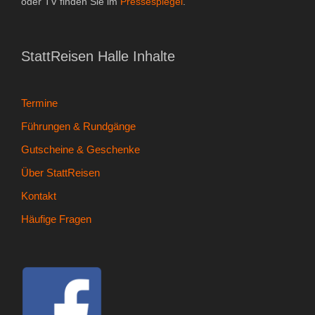
oder TV finden Sie im
Pressespiegel
.
- Kontakt
- Häufige Fragen
StattReisen Halle Inhalte
- Feedback
Termine
Tel. 0345 13530800
Führungen & Rundgänge
Gutscheine & Geschenke
Über StattReisen
Kontakt
Häufige Fragen