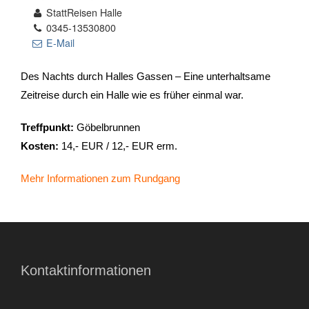
StattReisen Halle
0345-13530800
- Stadtrundfahrten
E-Mail
- Stadtrundgänge
Des Nachts durch Halles Gassen – Eine unterhaltsame
Zeitreise durch ein Halle wie es früher einmal war.
- Kinder & Schulklassen
Treffpunkt:
Göbelbrunnen
- Polizeiruf-Touren
Kosten:
14,- EUR / 12,- EUR erm.
- Kulinarische Stadtführungen
Mehr Informationen zum Rundgang
- Ausflüge & Touren
- Stadtspiele-Outdoor Games
- Firmenangebote
Kontaktinformationen
- Weihnachtsangebote