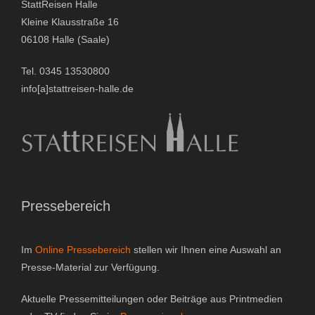
StattReisen Halle
Gutscheine & Geschenke
Kleine Klausstraße 16
06108 Halle (Saale)
- Gutschein
Tel. 0345 13530800
- Geschenksets
info[a]stattreisen-halle.de
- Bücher
Über StattReisen
- Philosophie
Pressebereich
- Inhaberin
Im
Online Pressebereich
stellen wir Ihnen eine Auswahl an
- StattReisen Verband
Presse-Material zur Verfügung.
Kontakt
Aktuelle Pressemitteilungen oder Beiträge aus Printmedien