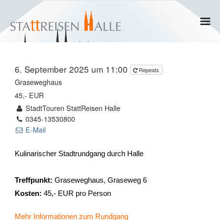
Home
6. September 2025 um 11:00
Repeats
Termine
Graseweghaus
45,- EUR
Gruppen
StadtTouren StattReisen Halle
0345-13530800
- Private Gruppen
E-Mail
- Firmengruppen
Kulinarischer Stadtrundgang durch Halle
- Kinder und Jugendliche
Treffpunkt:
Graseweghaus, Graseweg 6
Kosten:
45,- EUR pro Person
Führungen & Rundgänge
Mehr Informationen zum Rundgang
- Erlebnisführungen & Touren