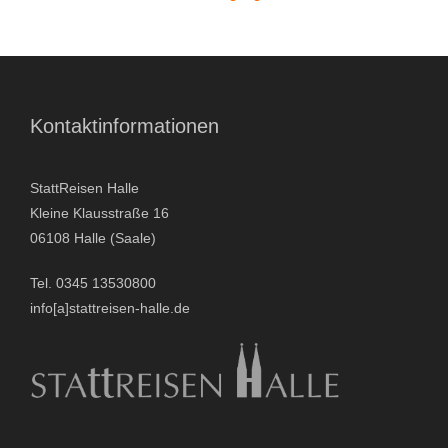
- Stadtrundfahrten
- Stadtrundgänge
Kontaktinformationen
- Kinder & Schulklassen
StattReisen Halle
- Polizeiruf-Touren
Kleine Klausstraße 16
- Kulinarische Stadtführungen
06108 Halle (Saale)
Tel. 0345 13530800
- Ausflüge & Touren
info[a]stattreisen-halle.de
- Stadtspiele-Outdoor Games
- Firmenangebote
- Weihnachtsangebote