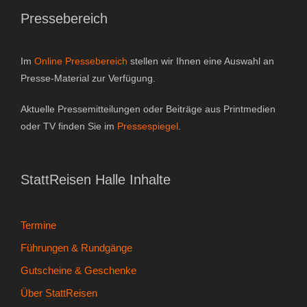
Pressebereich
Gutscheine & Geschenke
- Gutschein
Im
Online Pressebereich
stellen wir Ihnen eine Auswahl an
Presse-Material zur Verfügung.
- Geschenksets
Aktuelle Pressemitteilungen oder Beiträge aus Printmedien
- Bücher
oder TV finden Sie im
Pressespiegel
.
Über StattReisen
StattReisen Halle Inhalte
- Philosophie
- Inhaberin
Termine
Führungen & Rundgänge
- StattReisen Verband
Gutscheine & Geschenke
Kontakt
Über StattReisen