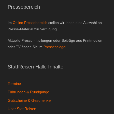
Pressebereich
Gutscheine & Geschenke
- Gutschein
Im
Online Pressebereich
stellen wir Ihnen eine Auswahl an
Presse-Material zur Verfügung.
- Geschenksets
Aktuelle Pressemitteilungen oder Beiträge aus Printmedien
- Bücher
oder TV finden Sie im
Pressespiegel
.
Über StattReisen
StattReisen Halle Inhalte
- Philosophie
- Inhaberin
Termine
Führungen & Rundgänge
- StattReisen Verband
Gutscheine & Geschenke
Kontakt
Über StattReisen