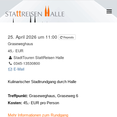
Home
25. April 2026 um 11:00
Repeats
Termine
Graseweghaus
45,- EUR
Gruppen
StadtTouren StattReisen Halle
0345-13530800
- Private Gruppen
E-Mail
- Firmengruppen
Kulinarischer Stadtrundgang durch Halle
- Kinder und Jugendliche
Treffpunkt:
Graseweghaus, Graseweg 6
Kosten:
45,- EUR pro Person
Führungen & Rundgänge
Mehr Informationen zum Rundgang
- Erlebnisführungen & Touren