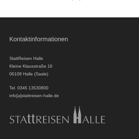
- Stadtrundfahrten
- Stadtrundgänge
Kontaktinformationen
- Kinder & Schulklassen
StattReisen Halle
- Polizeiruf-Touren
Kleine Klausstraße 16
- Kulinarische Stadtführungen
06108 Halle (Saale)
Tel. 0345 13530800
- Ausflüge & Touren
info[a]stattreisen-halle.de
- Stadtspiele-Outdoor Games
- Firmenangebote
- Weihnachtsangebote