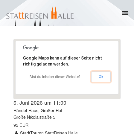
Home
Termine
Google Maps kann auf dieser Seite nicht
Gruppen
richtig geladen werden.
- Private Gruppen
Ok
Bist du Inhaber dieser Website?
- Firmengruppen
6. Juni 2026 um 11:00
- Kinder und Jugendliche
Händel-Haus, Großer Hof
Große Nikolaistraße 5
Führungen & Rundgänge
95 EUR
StadtTouren StattReisen Halle
- Erlebnisführungen & Touren