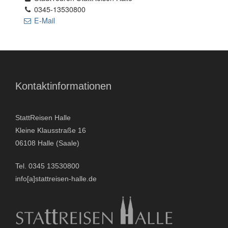
0345-13530800
E-Mail
- Stadtrundfahrten
- Stadtrundgänge
- Kinder & Schulklassen
Kontaktinformationen
- Polizeiruf-Touren
StattReisen Halle
- Kulinarische Stadtführungen
Kleine Klausstraße 16
06108 Halle (Saale)
- Ausflüge & Touren
Tel. 0345 13530800
- Stadtspiele-Outdoor Games
info[a]stattreisen-halle.de
- Firmenangebote
- Weihnachtsangebote