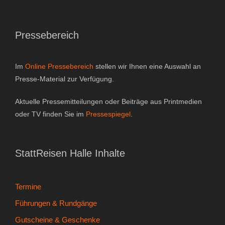
Gutscheine & Geschenke
Pressebereich
- Gutschein
- Geschenksets
Im
Online Pressebereich
stellen wir Ihnen eine Auswahl an
Presse-Material zur Verfügung.
- Bücher
Aktuelle Pressemitteilungen oder Beiträge aus Printmedien
Über StattReisen
oder TV finden Sie im
Pressespiegel
.
- Philosophie
StattReisen Halle Inhalte
- Inhaberin
- StattReisen Verband
Termine
Führungen & Rundgänge
Kontakt
Gutscheine & Geschenke